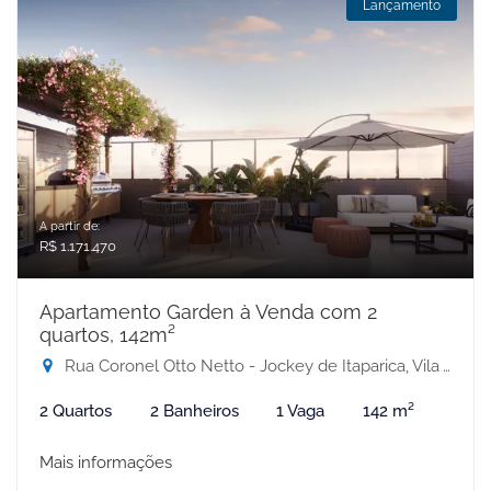
Lançamento
A partir de:
R$ 1.171.470
Apartamento Garden à Venda com 2
quartos, 142m²
Rua Coronel Otto Netto - Jockey de Itaparica, Vila Velha-ES
2 Quartos
2 Banheiros
1 Vaga
142 m²
Mais informações