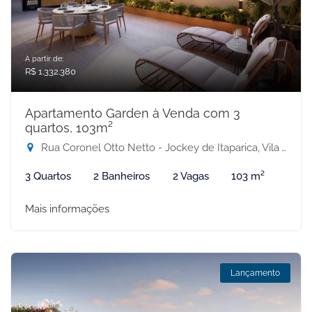
A partir de:
R$ 1.332.380
Apartamento Garden à Venda com 3
quartos, 103m²
Rua Coronel Otto Netto - Jockey de Itaparica, Vila Velha-ES
3 Quartos
2 Banheiros
2 Vagas
103 m²
Mais informações
Lançamento