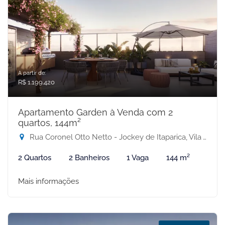
A partir de:
R$ 1.199.420
Apartamento Garden à Venda com 2
quartos, 144m²
Rua Coronel Otto Netto - Jockey de Itaparica, Vila Velha-ES
2 Quartos
2 Banheiros
1 Vaga
144 m²
Mais informações