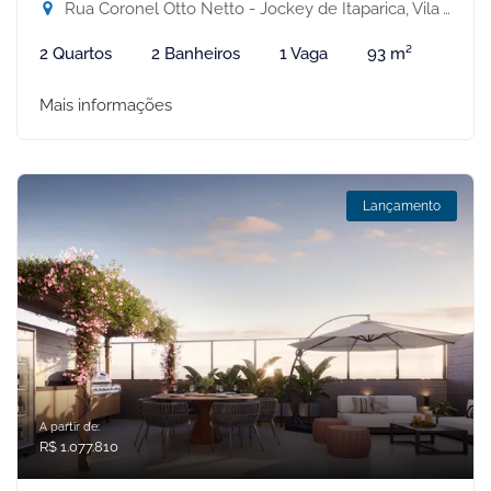
Rua Coronel Otto Netto - Jockey de Itaparica, Vila Velha-ES
2 Quartos
2 Banheiros
1 Vaga
93 m²
Mais informações
Lançamento
A partir de:
R$ 1.077.810