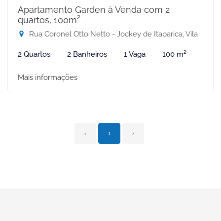
Apartamento Garden à Venda com 2
quartos, 100m²
Rua Coronel Otto Netto - Jockey de Itaparica, Vila Velha-ES
2 Quartos
2 Banheiros
1 Vaga
100 m²
Mais informações
‹
1
›