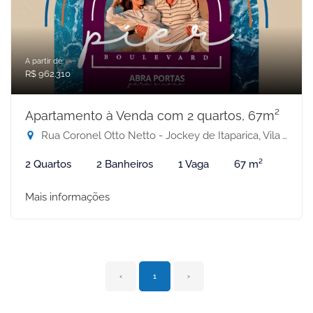
A partir de:
R$ 962.310
Apartamento à Venda com 2 quartos, 67m²
Rua Coronel Otto Netto - Jockey de Itaparica, Vila Velha-ES
2 Quartos
2 Banheiros
1 Vaga
67 m²
Mais informações
‹
1
›