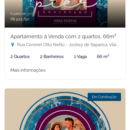
A partir de:
R$ 924.750
Apartamento à Venda com 2 quartos, 66m²
Rua Coronel Otto Netto - Jockey de Itaparica, Vila Velha-ES
2 Quartos
2 Banheiros
1 Vaga
66 m²
Mais informações
Em Construção