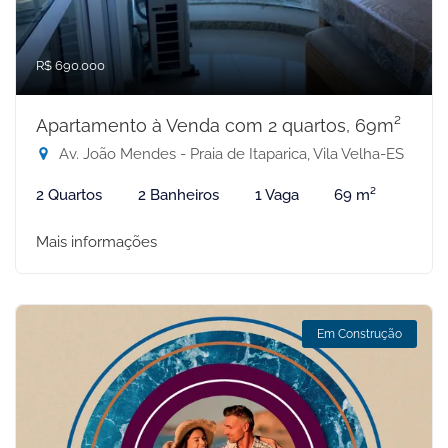
R$ 690.000
Apartamento à Venda com 2 quartos, 69m²
Av. João Mendes - Praia de Itaparica, Vila Velha-ES
2 Quartos
2 Banheiros
1 Vaga
69 m²
Mais informações
Em Construção