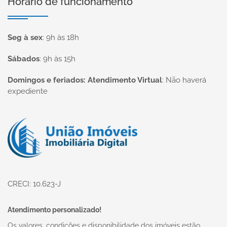
Horário de funcionamento
Seg à sex
:
9h às 18h
Sábados
:
9h às 15h
Domingos e feriados: Atendimento Virtual
:
Não haverá
expediente
Página inicial
CRECI: 10.623-J
Atendimento personalizado!
Os valores, condições e disponibilidade dos imóveis estão