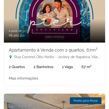
A partir de:
R$ 962.310
Apartamento à Venda com 2 quartos, 67m²
Rua Coronel Otto Netto - Jockey de Itaparica, Vila Velha-ES
2 Quartos
2 Banheiros
1 Vaga
67 m²
Mais informações
Pronto para Morar