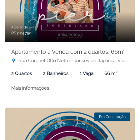
A partir de:
R$ 924.750
Apartamento à Venda com 2 quartos, 66m²
Rua Coronel Otto Netto - Jockey de Itaparica, Vila Velha-ES
2 Quartos
2 Banheiros
1 Vaga
66 m²
Mais informações
Em Construção