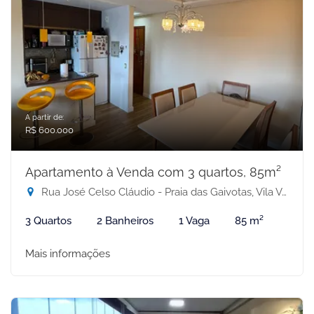
A partir de:
R$ 600.000
Apartamento à Venda com 3 quartos, 85m²
Rua José Celso Cláudio - Praia das Gaivotas, Vila Velha-ES
3 Quartos
2 Banheiros
1 Vaga
85 m²
Mais informações