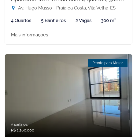
Av. Hugo Musso - Praia da Costa, Vila Velha-ES
4 Quartos
5 Banheiros
2 Vagas
300 m²
Mais informações
Pronto para Morar
A partir de:
R$ 1.260.000