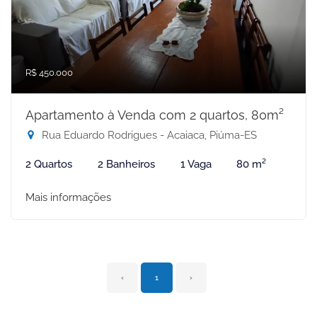
R$ 450.000
Apartamento à Venda com 2 quartos, 80m²
Rua Eduardo Rodrigues - Acaiaca, Piúma-ES
2 Quartos
2 Banheiros
1 Vaga
80 m²
Mais informações
‹
1
›