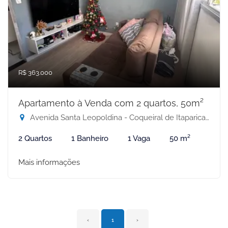
R$ 363.000
Apartamento à Venda com 2 quartos, 50m²
Avenida Santa Leopoldina - Coqueiral de Itaparica, Vila Velha-ES
2 Quartos
1 Banheiro
1 Vaga
50 m²
Mais informações
‹
1
›