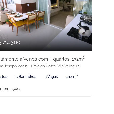
r de:
3.714.300
tamento à Venda com 4 quartos, 132m²
a Joseph Zgaib - Praia da Costa, Vila Velha-ES
rtos
5 Banheiros
3 Vagas
132 m²
informações