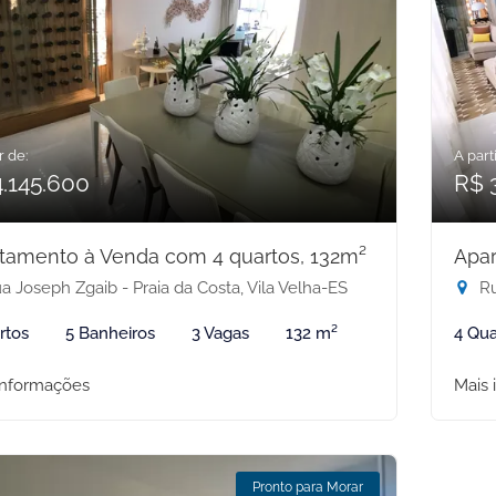
r de:
A parti
4.145.600
R$ 
tamento à Venda com 4 quartos, 132m²
Apar
 Joseph Zgaib - Praia da Costa, Vila Velha-ES
Ru
rtos
5 Banheiros
3 Vagas
132 m²
4 Qua
informações
Mais 
Pronto para Morar