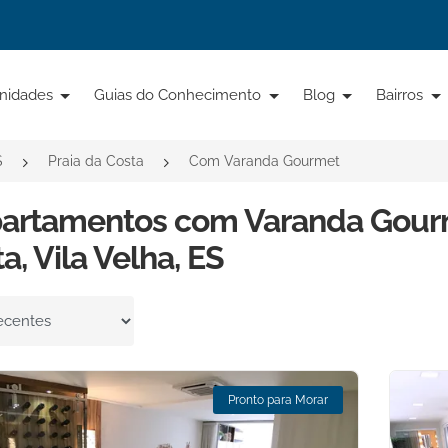
nidades
Guias do Conhecimento
Blog
Bairros
S
Praia da Costa
Com Varanda Gourmet
partamentos com Varanda Gourm
a, Vila Velha, ES
por
Pronto para Morar