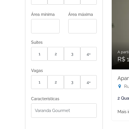
Área mínima
Área máxima
Suítes
A parti
1
2
3
4+
R$ 
Vagas
Apar
1
2
3
4+
Ru
2 Qua
Características
Mais 