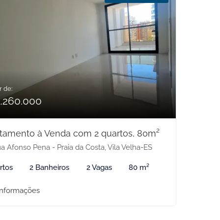
r de:
1.260.000
tamento à Venda com 2 quartos, 80m²
a Afonso Pena - Praia da Costa, Vila Velha-ES
rtos
2 Banheiros
2 Vagas
80 m²
informações