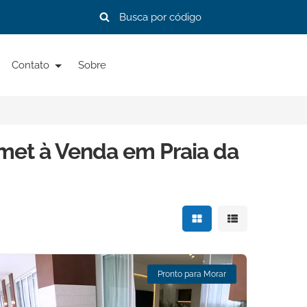
Contato
Sobre
et à Venda em Praia da
Mostrar resultados e
Mostrar resulta
Pronto para Morar