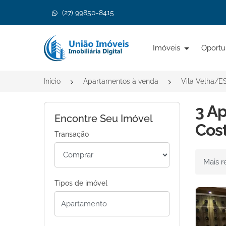
(27) 99850-8415
Página inicial
Imóveis
Oportu
Início
Apartamentos à venda
Vila Velha/E
3 A
Encontre Seu Imóvel
Cost
Transação
Ordenar 
Tipos de imóvel