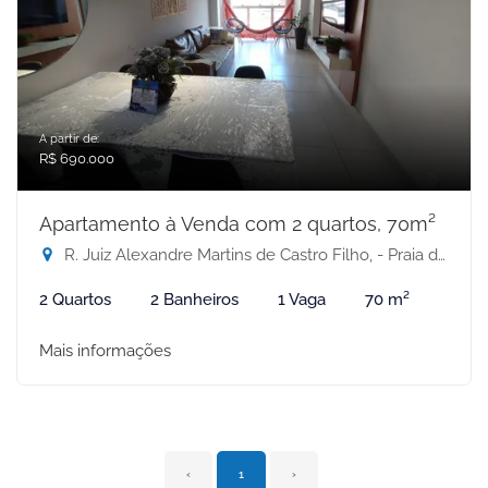
A partir de:
R$ 690.000
Apartamento à Venda com 2 quartos, 70m²
R. Juiz Alexandre Martins de Castro Filho, - Praia de Itapuã, Vila Velha-ES
2 Quartos
2 Banheiros
1 Vaga
70 m²
Mais informações
‹
1
›