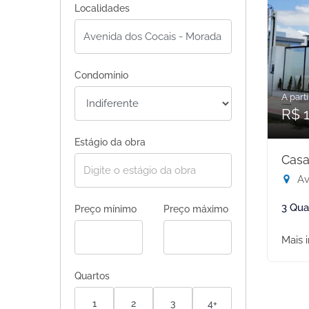
Localidades
Condomínio
A parti
R$ 
Estágio da obra
Casa
Av
3 Qua
Preço mínimo
Preço máximo
Mais 
Quartos
1
2
3
4+