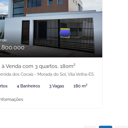
r de:
1.800.000
 à Venda com 3 quartos, 180m²
enida dos Cocais - Morada do Sol, Vila Velha-ES
rtos
4 Banheiros
3 Vagas
180 m²
informações