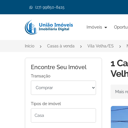
(27) 99850-8415
Página inicial
Imóveis
Oportu
Início
Casas à venda
Vila Velha/ES
1 Ca
Encontre Seu Imóvel
Velh
Transação
Ordenar 
Tipos de imóvel