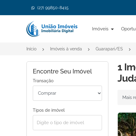
(27) 99850-8415
Página inicial
Imóveis
Oportu
Início
Imóveis à venda
Guarapari/ES
1 Im
Encontre Seu Imóvel
Juda
Transação
Ordenar 
Tipos de imóvel