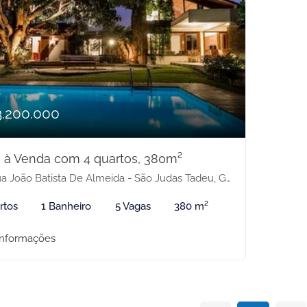
3.200.000
 à Venda com 4 quartos, 380m²
 João Batista De Almeida - São Judas Tadeu, Guarapari-ES
rtos
1 Banheiro
5 Vagas
380 m²
informações