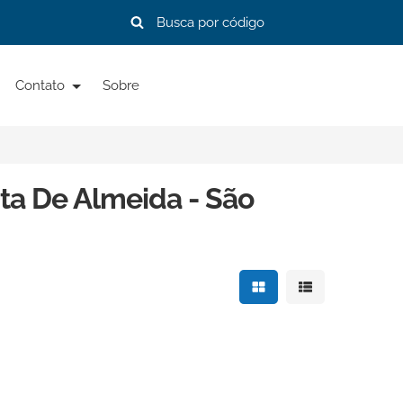
Contato
Sobre
ta De Almeida - São
Mostrar resultados e
Mostrar resulta