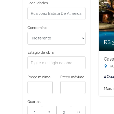
Localidades
Condomínio
R$ 
Estágio da obra
Casa
Rua
4 Qua
Preço mínimo
Preço máximo
Mais 
Quartos
1
2
3
4+