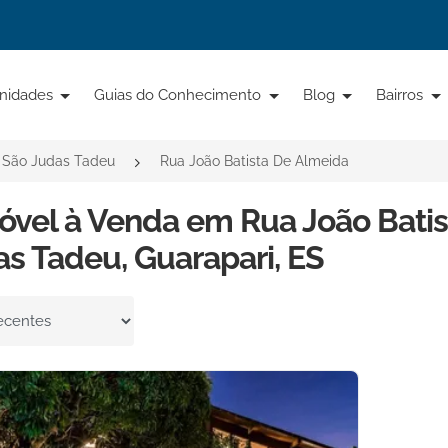
nidades
Guias do Conhecimento
Blog
Bairros
São Judas Tadeu
Rua João Batista De Almeida
óvel à Venda em Rua João Batis
s Tadeu, Guarapari, ES
por