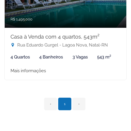
R$ 1.495.000
Casa à Venda com 4 quartos, 543m²
Rua Eduardo Gurgel - Lagoa Nova, Natal-RN
4 Quartos
4 Banheiros
3 Vagas
543 m²
Mais informações
‹
1
›