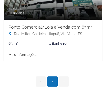
A partir de:
R$ 866.539
Ponto Comercial/Loja à Venda com 63m²
Rua Milton Caldeira - Itapuã, Vila Velha-ES
63 m²
1 Banheiro
Mais informações
‹
1
›