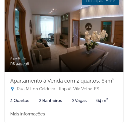
Pronto para Morar
A partir de:
R$ 949.738
Apartamento à Venda com 2 quartos, 64m²
Rua Milton Caldeira - Itapuã, Vila Velha-ES
2 Quartos
2 Banheiros
2 Vagas
64 m²
Mais informações