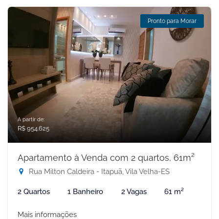
Pronto para Morar
A partir de:
R$ 954.625
Apartamento à Venda com 2 quartos, 61m²
Rua Milton Caldeira - Itapuã, Vila Velha-ES
2 Quartos
1 Banheiro
2 Vagas
61 m²
Mais informações