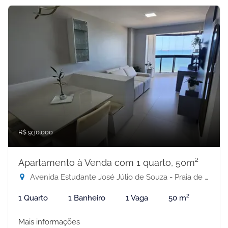
R$ 930.000
Apartamento à Venda com 1 quarto, 50m²
Avenida Estudante José Júlio de Souza - Praia de Itaparica, Vila Velha-ES
1 Quarto
1 Banheiro
1 Vaga
50 m²
Mais informações