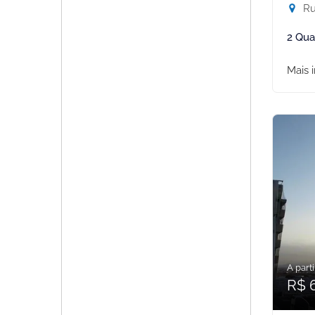
Rua
2 Qua
Mais 
A parti
R$ 