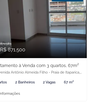
 872.583
 R$ 871.500
tamento à Venda com 3 quartos, 67m²
nida Antônio Almeida Filho - Praia de Itaparica, Vila Velha-ES
rtos
2 Banheiros
2 Vagas
67 m²
informações