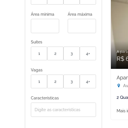
Área mínima
Área máxima
Suítes
A parti
1
2
3
4+
R$ 
Vagas
Apar
1
2
3
4+
Ave
2 Qua
Características
Mais 