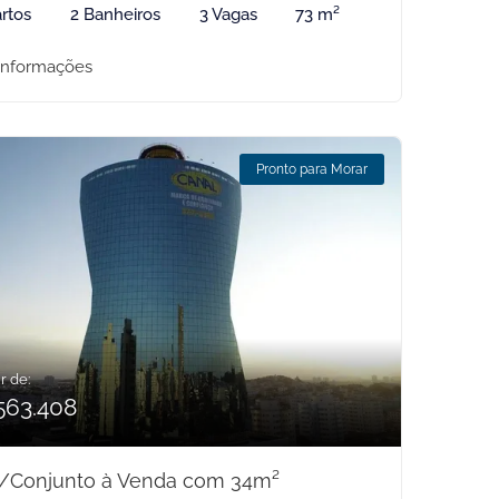
rtos
2 Banheiros
3 Vagas
73 m²
informações
Pronto para Morar
r de:
563.408
a/Conjunto à Venda com 34m²