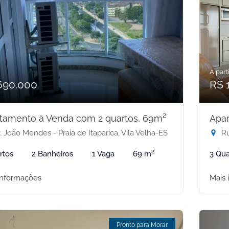
A parti
690.000
R$ 
tamento à Venda com 2 quartos, 69m²
Apar
 João Mendes - Praia de Itaparica, Vila Velha-ES
Ru
rtos
2 Banheiros
1 Vaga
69 m²
3 Qua
informações
Mais 
Pronto para Morar