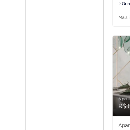
2 Qua
Mais 
A parti
R$ 
Apar