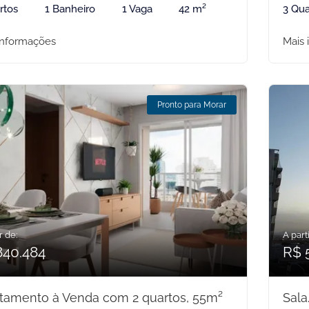
rtos
1 Banheiro
1 Vaga
42 m²
3 Qua
informações
Mais 
Pronto para Morar
r de:
A parti
840.484
R$ 
tamento à Venda com 2 quartos, 55m²
Sal