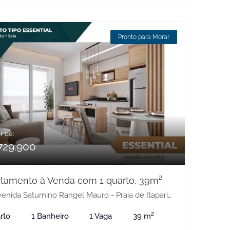
Pronto para Morar
r de:
729.900
tamento à Venda com 1 quarto, 39m²
nida Saturnino Rangel Mauro - Praia de Itaparica, Vila Velha-ES
rto
1 Banheiro
1 Vaga
39 m²