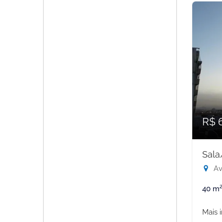
R$ 
Sala
Ave
40 m
Mais 