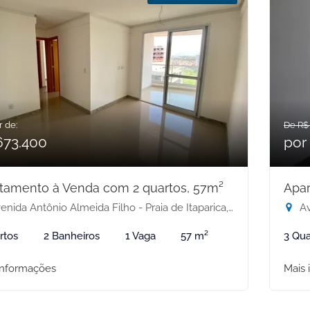
r de:
De R$
673.400
por
tamento à Venda com 2 quartos, 57m²
Apar
nida Antônio Almeida Filho - Praia de Itaparica, Vila Velha-ES
Ave
rtos
2 Banheiros
1 Vaga
57 m²
3 Qua
informações
Mais 