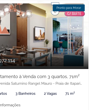
Pronto para Morar
r de:
972.114
tamento à Venda com 3 quartos, 71m²
nida Saturnino Rangel Mauro - Praia de Itaparica, Vila Velha-ES
rtos
3 Banheiros
2 Vagas
71 m²
informações