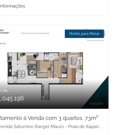
informações
Pronto para Morar
r de:
1.045.196
tamento à Venda com 3 quartos, 73m²
nida Saturnino Rangel Mauro - Praia de Itaparica, Vila Velha-ES