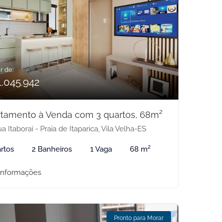
r de:
1.045.942
tamento à Venda com 3 quartos, 68m²
a Itaboraí - Praia de Itaparica, Vila Velha-ES
rtos
2 Banheiros
1 Vaga
68 m²
informações
Pronto para Morar