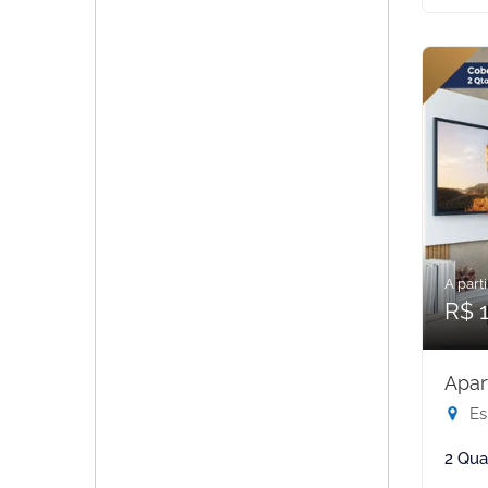
A parti
R$ 1
Apar
Es-
2 Qua