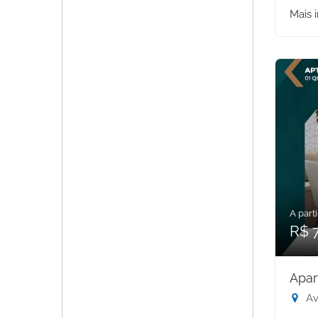
Mais 
A parti
R$ 
Apar
Aven