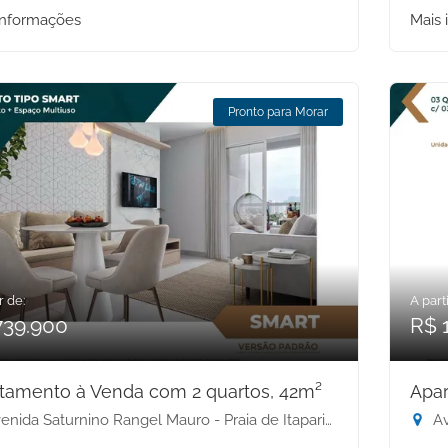
informações
Mais 
Pronto para Morar
r de:
A parti
739.900
R$ 
tamento à Venda com 2 quartos, 42m²
Apar
ida Saturnino Rangel Mauro - Praia de Itaparica, Vila Velha-ES
Ave