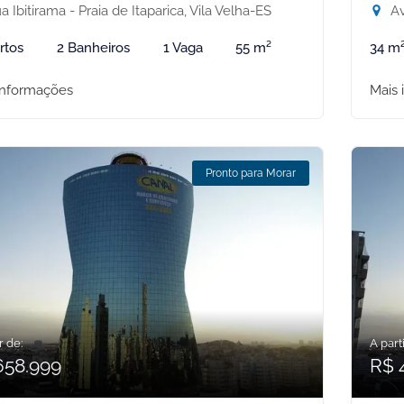
 Ibitirama - Praia de Itaparica, Vila Velha-ES
Ave
rtos
2 Banheiros
1 Vaga
55 m²
34 m
informações
Mais 
Pronto para Morar
r de:
A parti
658.999
R$ 