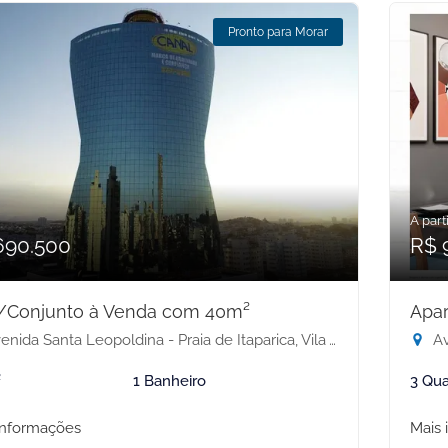
Pronto para Morar
A parti
690.500
R$ 
/Conjunto à Venda com 40m²
Apar
nida Santa Leopoldina - Praia de Itaparica, Vila Velha-ES
Ave
²
1 Banheiro
3 Qua
informações
Mais 