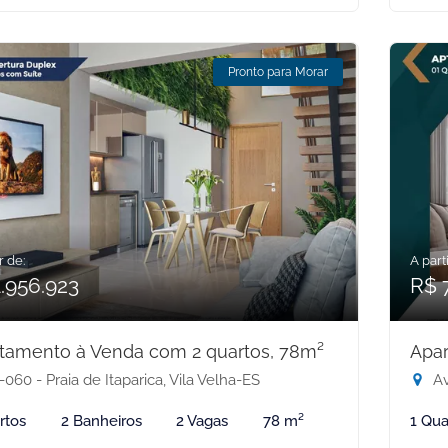
Pronto para Morar
r de:
A parti
.956.923
R$ 
tamento à Venda com 2 quartos, 78m²
Apar
060 - Praia de Itaparica, Vila Velha-ES
Ave
rtos
2 Banheiros
2 Vagas
78 m²
1 Qua