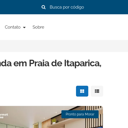
Contato
Sobre
da em Praia de Itaparica,
Mostrar resultados e
Mostrar resulta
Pronto para Morar