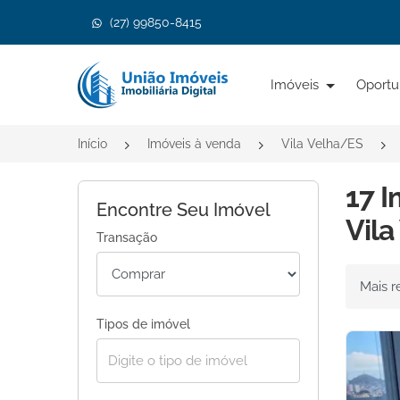
(27) 99850-8415
Página inicial
Imóveis
Oportu
Início
Imóveis à venda
Vila Velha/ES
17 I
Encontre Seu Imóvel
Vila
Transação
Ordenar 
Tipos de imóvel