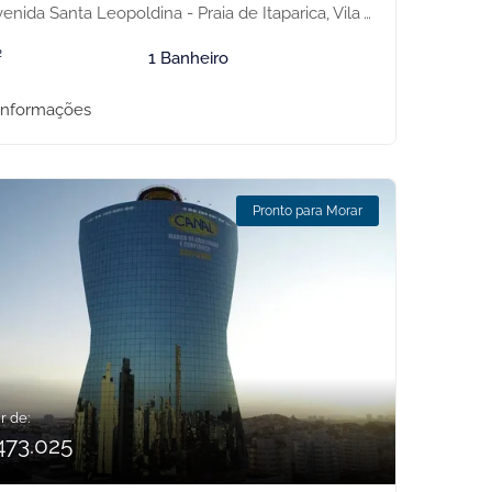
nida Santa Leopoldina - Praia de Itaparica, Vila Velha-ES
²
1 Banheiro
informações
Pronto para Morar
r de:
473.025