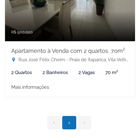
R$ 900.000
Apartamento à Venda com 2 quartos, 70m²
Rua José Félix Cheim - Praia de Itaparica, Vila Velha-ES
2 Quartos
2 Banheiros
2 Vagas
70 m²
Mais informações
‹
1
›