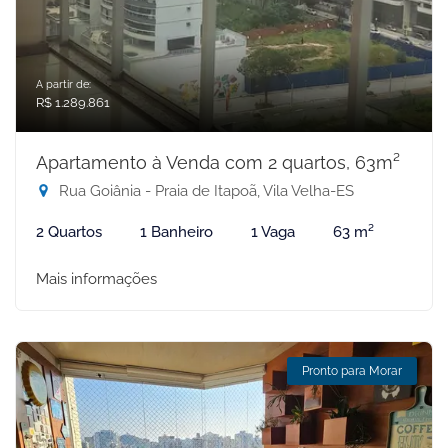
A partir de:
R$ 1.289.861
Apartamento à Venda com 2 quartos, 63m²
Rua Goiânia - Praia de Itapoã, Vila Velha-ES
2 Quartos
1 Banheiro
1 Vaga
63 m²
Mais informações
Pronto para Morar