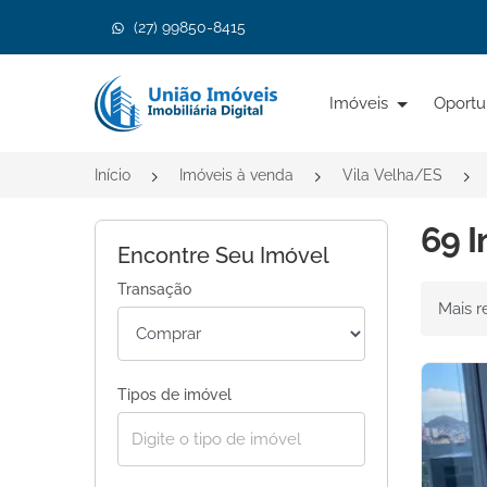
(27) 99850-8415
Página inicial
Imóveis
Oportu
Início
Imóveis à venda
Vila Velha/ES
69 I
Encontre Seu Imóvel
Transação
Ordenar 
Tipos de imóvel