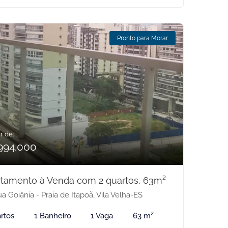
Pronto para Morar
r de:
994.000
tamento à Venda com 2 quartos, 63m²
a Goiânia - Praia de Itapoã, Vila Velha-ES
rtos
1 Banheiro
1 Vaga
63 m²