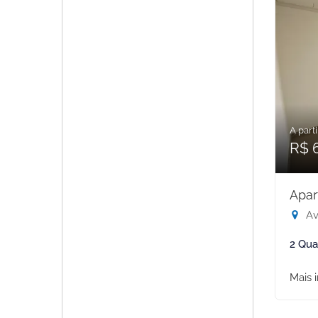
A parti
R$ 
Apar
Ave
2 Qua
Mais 