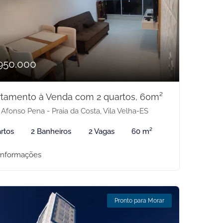
950.000
tamento à Venda com 2 quartos, 60m²
 Afonso Pena - Praia da Costa, Vila Velha-ES
rtos
2 Banheiros
2 Vagas
60 m²
informações
Pronto para Morar