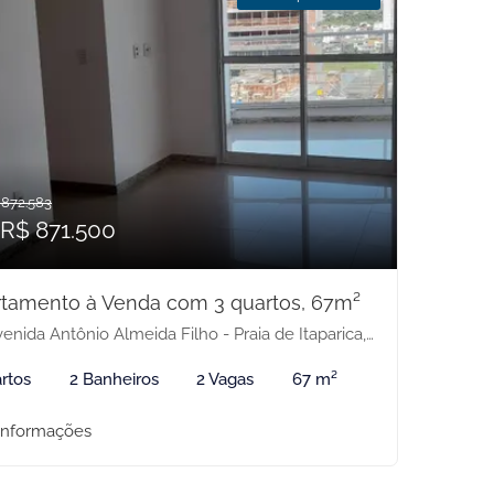
 872.583
 R$ 871.500
tamento à Venda com 3 quartos, 67m²
nida Antônio Almeida Filho - Praia de Itaparica, Vila Velha-ES
rtos
2 Banheiros
2 Vagas
67 m²
informações