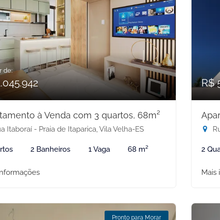
r de:
.045.942
R$ 
tamento à Venda com 3 quartos, 68m²
Apar
 Itaboraí - Praia de Itaparica, Vila Velha-ES
Ru
rtos
2 Banheiros
1 Vaga
68 m²
2 Qua
informações
Mais 
Pronto para Morar