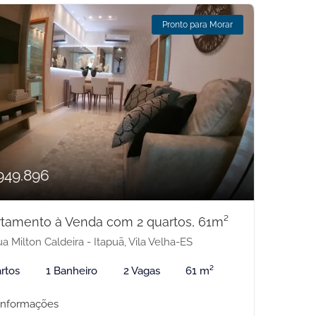
Pronto para Morar
949.896
tamento à Venda com 2 quartos, 61m²
a Milton Caldeira - Itapuã, Vila Velha-ES
rtos
1 Banheiro
2 Vagas
61 m²
informações