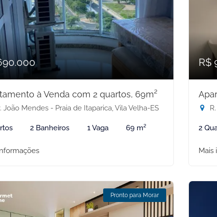
690.000
R$ 
tamento à Venda com 2 quartos, 69m²
Apar
 João Mendes - Praia de Itaparica, Vila Velha-ES
R.
rtos
2 Banheiros
1 Vaga
69 m²
2 Qua
informações
Mais 
Pronto para Morar