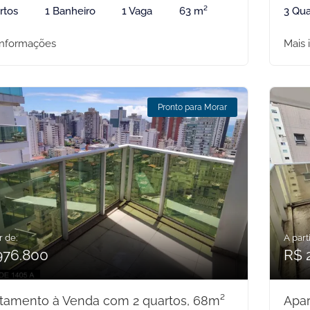
rtos
1 Banheiro
1 Vaga
63 m²
3 Qua
informações
Mais 
Pronto para Morar
r de:
A parti
976.800
R$ 
tamento à Venda com 2 quartos, 68m²
Apar