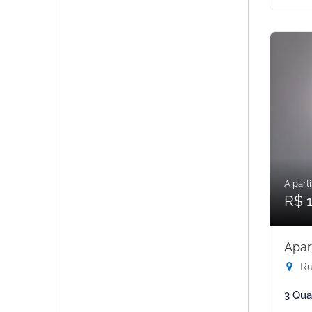
A parti
R$ 
Apar
Rua
3 Qua