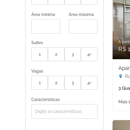
Área mínima
Área máxima
A parti
Suítes
R$ 1
1
2
3
4+
Apar
Vagas
Rua
1
2
3
4+
3 Qua
Características
Mais 