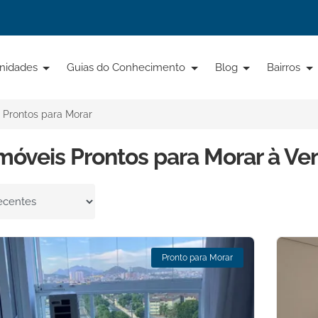
nidades
Guias do Conhecimento
Blog
Bairros
Prontos para Morar
móveis Prontos para Morar à Ve
por
Pronto para Morar