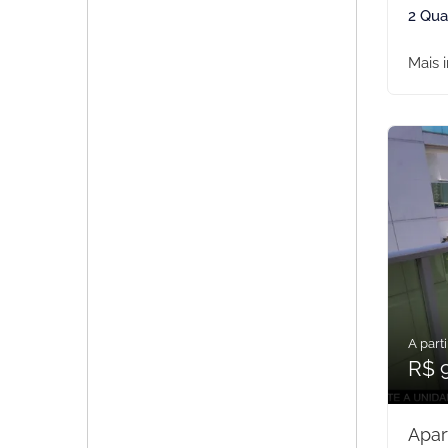
2 Qua
Mais 
A parti
R$ 
Apar