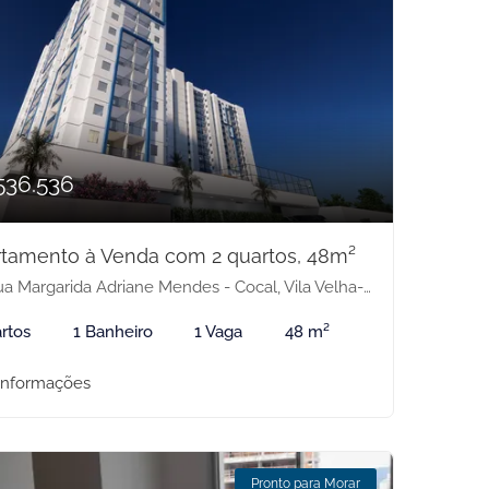
536.536
tamento à Venda com 2 quartos, 48m²
a Margarida Adriane Mendes - Cocal, Vila Velha-ES
rtos
1 Banheiro
1 Vaga
48 m²
informações
Pronto para Morar