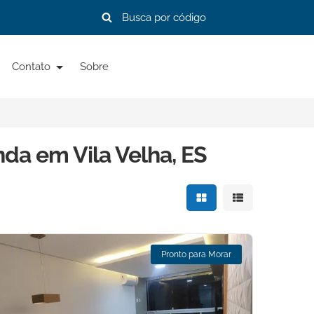
Contato
Sobre
nda em Vila Velha, ES
Mostrar resultados e
Mostrar resulta
Pronto para Morar