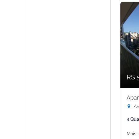
R$ 
Apar
Ave
4 Qua
Mais 