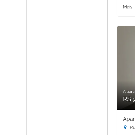
Mais 
A parti
R$ 
Apar
Rua