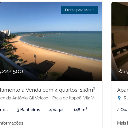
Pronto para Morar
5.222.500
R$ 
tamento à Venda com 4 quartos, 148m²
Apar
nida Antônio Gil Veloso - Praia de Itapoã, Vila Velha-ES
Ru
rtos
3 Banheiros
4 Vagas
148 m²
2 Qua
informações
Mais 