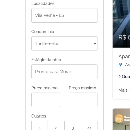
Localidades
Condomínio
R$ 
Apar
Estágio da obra
Av.
2 Qua
Preço mínimo
Preço máximo
Mais 
Quartos
1
2
3
4+