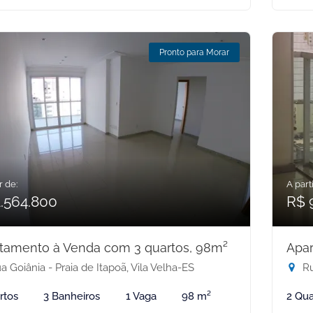
Pronto para Morar
r de:
A parti
1.564.800
R$ 
tamento à Venda com 3 quartos, 98m²
Apar
 Goiânia - Praia de Itapoã, Vila Velha-ES
Ru
rtos
3 Banheiros
1 Vaga
98 m²
2 Qua