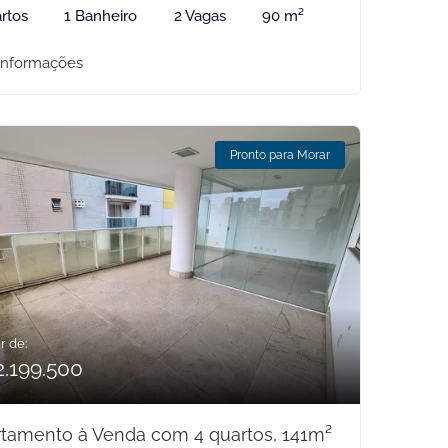
rtos
1 Banheiro
2 Vagas
90 m²
informações
Pronto para Morar
r de:
2.199.500
tamento à Venda com 4 quartos, 141m²