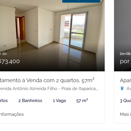
r de:
De R$
673.400
por
tamento à Venda com 2 quartos, 57m²
Apar
nida Antônio Almeida Filho - Praia de Itaparica, Vila Velha-ES
Ave
rtos
2 Banheiros
1 Vaga
57 m²
3 Qua
informações
Mais 