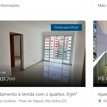
informações
Mais 
Pronto para Morar
r de:
931.700
R$ 
tamento à Venda com 2 quartos, 63m²
Apar
 Goiânia - Praia de Itapoã, Vila Velha-ES
Ru