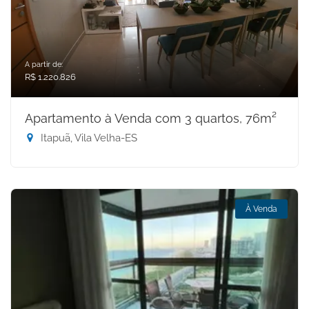
A partir de:
R$ 1.220.826
Apartamento à Venda com 3 quartos, 76m²
Itapuã, Vila Velha-ES
À Venda