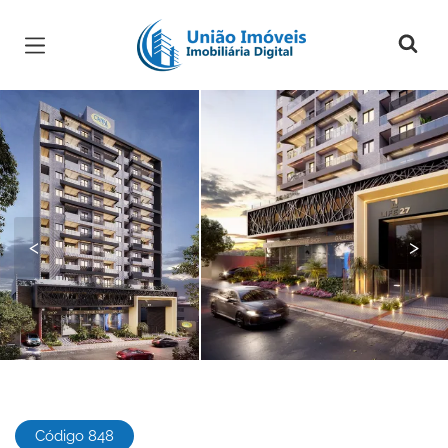
Página inicial
<
>
Código 848