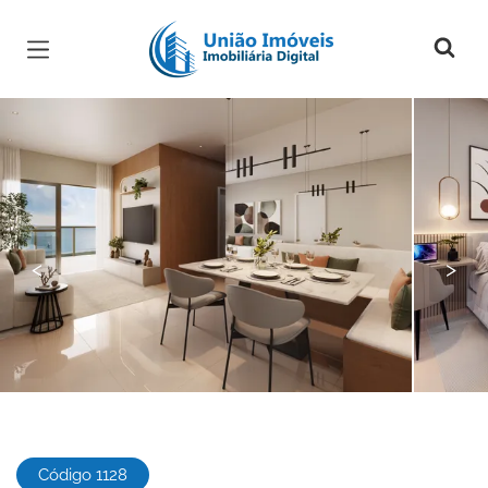
Página inicial
<
>
Código 1128