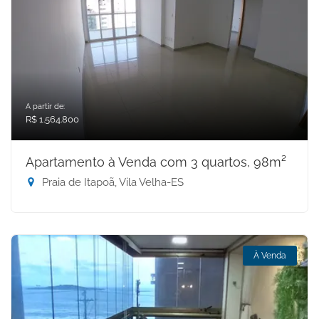
A partir de:
R$ 1.564.800
Apartamento à Venda com 3 quartos, 98m²
Praia de Itapoã, Vila Velha-ES
À Venda