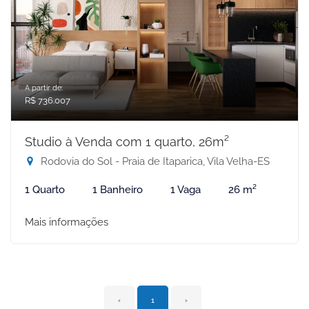
A partir de:
R$ 736.007
Studio à Venda com 1 quarto, 26m²
Rodovia do Sol - Praia de Itaparica, Vila Velha-ES
1 Quarto
1 Banheiro
1 Vaga
26 m²
Mais informações
‹
1
›