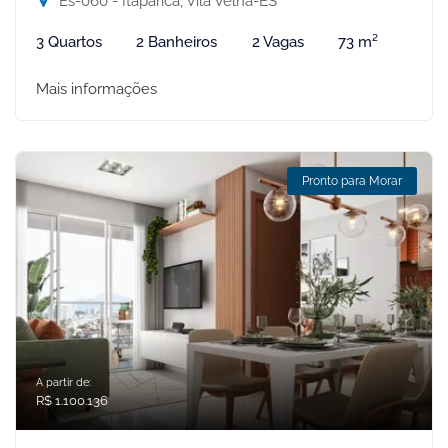
Es-060 - Itaparica, Vila Velha-ES
3 Quartos
2 Banheiros
2 Vagas
73 m²
Mais informações
Pronto para Morar
A partir de:
R$ 1.100.136