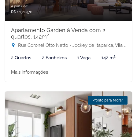
A partir de:
R$ 1.171.470
Apartamento Garden à Venda com 2
quartos, 142m²
Rua Coronel Otto Netto - Jockey de Itaparica, Vila Velha-ES
2 Quartos
2 Banheiros
1 Vaga
142 m²
Mais informações
Pronto para Morar