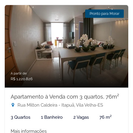
Pronto para Morar
A partir de:
R$ 1.220.826
Apartamento à Venda com 3 quartos, 76m²
Rua Milton Caldeira - Itapuã, Vila Velha-ES
3 Quartos
1 Banheiro
2 Vagas
76 m²
Mais informações