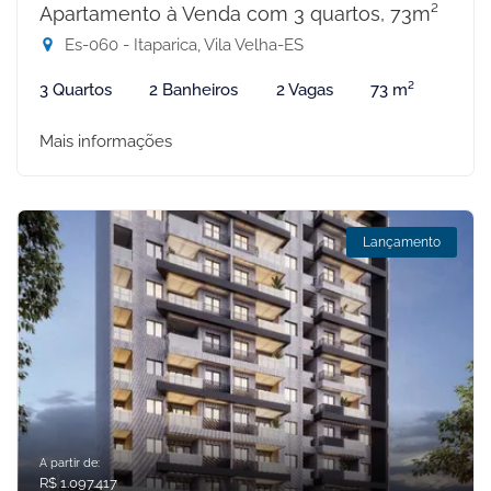
Apartamento à Venda com 3 quartos, 73m²
Es-060 - Itaparica, Vila Velha-ES
3 Quartos
2 Banheiros
2 Vagas
73 m²
Mais informações
Lançamento
A partir de:
R$ 1.097.417