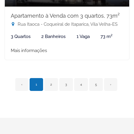
Apartamento à Venda com 3 quartos, 73m²
Rua Itaoca - Coqueiral de Itaparica, Vila Velha-ES
3 Quartos
2 Banheiros
1 Vaga
73 m²
Mais informações
‹
1
2
3
4
5
›