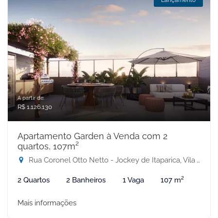
Lançamento
A partir de:
R$ 1.126.130
Apartamento Garden à Venda com 2
quartos, 107m²
Rua Coronel Otto Netto - Jockey de Itaparica, Vila Velha-ES
2 Quartos
2 Banheiros
1 Vaga
107 m²
Mais informações