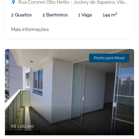
Rua Coronel Otto Netto - Jockey de Itaparica, Vila Velha-ES
2 Quartos
2 Banheiros
1 Vaga
144 m²
Mais informações
Pronto para Morar
R$ 1.182.300