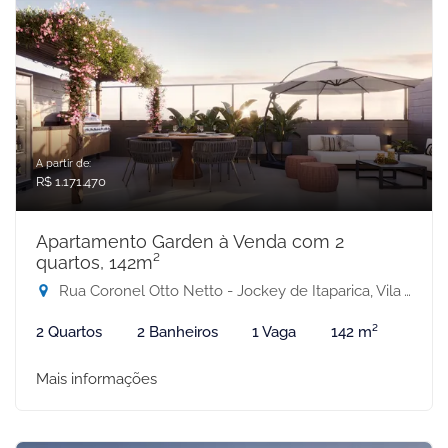
A partir de:
R$ 1.171.470
Apartamento Garden à Venda com 2
quartos, 142m²
Rua Coronel Otto Netto - Jockey de Itaparica, Vila Velha-ES
2 Quartos
2 Banheiros
1 Vaga
142 m²
Mais informações