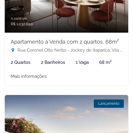
A partir de:
R$ 1.032.890
Apartamento à Venda com 2 quartos, 68m²
Rua Coronel Otto Netto - Jockey de Itaparica, Vila Velha-ES
2 Quartos
2 Banheiros
1 Vaga
68 m²
Mais informações
Lançamento