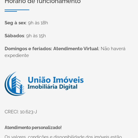
Horário de funcionamento
Seg à sex
:
9h às 18h
Sábados
:
9h às 15h
Domingos e feriados: Atendimento Virtual
:
Não haverá
expediente
Página inicial
CRECI: 10.623-J
Atendimento personalizado!
Os valores, condições e disponibilidade dos imóveis estão