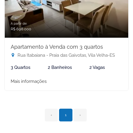
A partir de:
R$ 698.000
Apartamento à Venda com 3 quartos
Rua Itabaiana - Praia das Gaivotas, Vila Velha-ES
3 Quartos
2 Banheiros
2 Vagas
Mais informações
‹
1
›