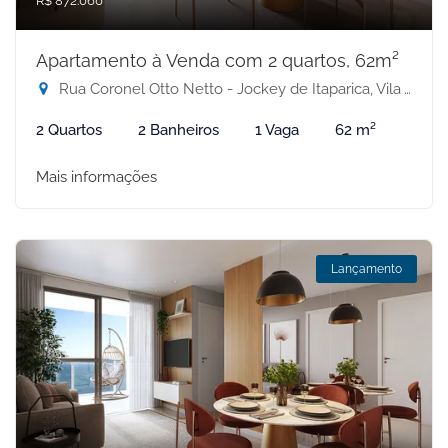
R$ 872.060
Apartamento à Venda com 2 quartos, 62m²
Rua Coronel Otto Netto - Jockey de Itaparica, Vila Velha-ES
2 Quartos
2 Banheiros
1 Vaga
62 m²
Mais informações
Lançamento