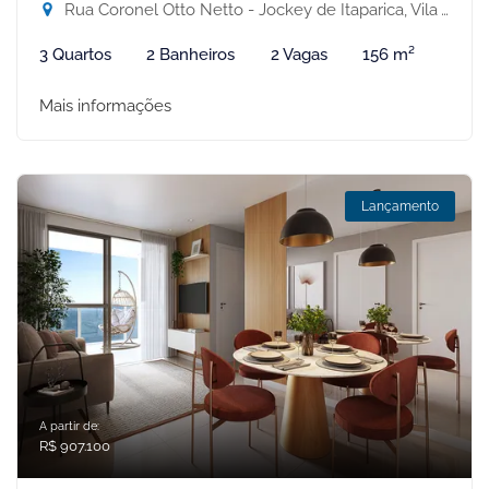
Rua Coronel Otto Netto - Jockey de Itaparica, Vila Velha-ES
3 Quartos
2 Banheiros
2 Vagas
156 m²
Mais informações
Lançamento
A partir de:
R$ 907.100