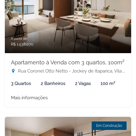
A partir de:
R$ 1.538.070
Apartamento à Venda com 3 quartos, 100m²
Rua Coronel Otto Netto - Jockey de Itaparica, Vila Velha-ES
3 Quartos
2 Banheiros
2 Vagas
100 m²
Mais informações
Em Construção