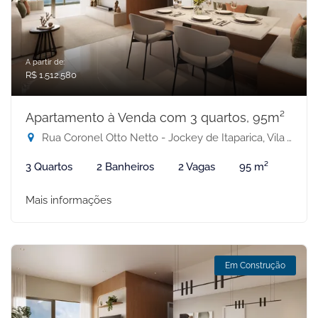
A partir de:
R$ 1.512.580
Apartamento à Venda com 3 quartos, 95m²
Rua Coronel Otto Netto - Jockey de Itaparica, Vila Velha-ES
3 Quartos
2 Banheiros
2 Vagas
95 m²
Mais informações
Em Construção