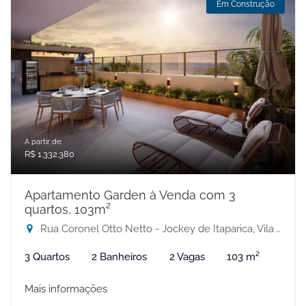
Em Construção
A partir de:
R$ 1.332.380
Apartamento Garden à Venda com 3
quartos, 103m²
Rua Coronel Otto Netto - Jockey de Itaparica, Vila Velha-ES
3 Quartos
2 Banheiros
2 Vagas
103 m²
Mais informações