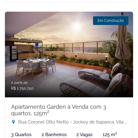
Em Construção
A partir de:
R$ 1.750.750
Apartamento Garden à Venda com 3
quartos, 125m²
Rua Coronel Otto Netto - Jockey de Itaparica, Vila Velha-ES
3 Quartos
2 Banheiros
2 Vagas
125 m²