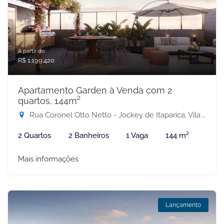
A partir de:
R$ 1.199.420
Apartamento Garden à Venda com 2
quartos, 144m²
Rua Coronel Otto Netto - Jockey de Itaparica, Vila Velha-ES
2 Quartos
2 Banheiros
1 Vaga
144 m²
Mais informações
Lançamento