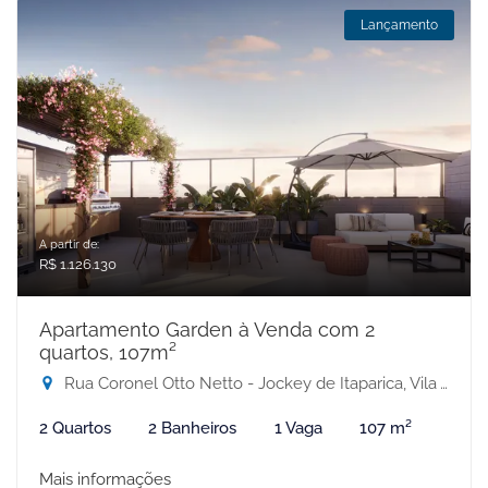
Lançamento
A partir de:
R$ 1.126.130
Apartamento Garden à Venda com 2
quartos, 107m²
Rua Coronel Otto Netto - Jockey de Itaparica, Vila Velha-ES
2 Quartos
2 Banheiros
1 Vaga
107 m²
Mais informações