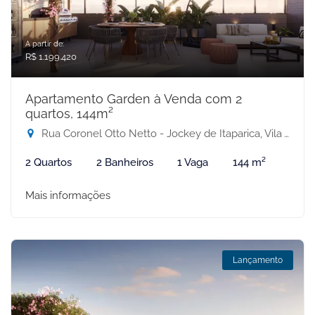
A partir de:
R$ 1.199.420
Apartamento Garden à Venda com 2
quartos, 144m²
Rua Coronel Otto Netto - Jockey de Itaparica, Vila Velha-ES
2 Quartos
2 Banheiros
1 Vaga
144 m²
Mais informações
Lançamento