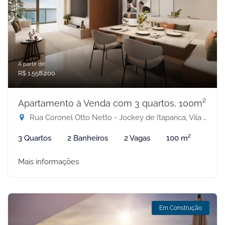
A partir de:
R$ 1.558.200
Apartamento à Venda com 3 quartos, 100m²
Rua Coronel Otto Netto - Jockey de Itaparica, Vila Velha-ES
3 Quartos
2 Banheiros
2 Vagas
100 m²
Mais informações
Em Construção