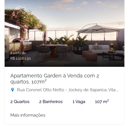
A partir de:
R$ 1.126.130
Apartamento Garden à Venda com 2
quartos, 107m²
Rua Coronel Otto Netto - Jockey de Itaparica, Vila Velha-ES
2 Quartos
2 Banheiros
1 Vaga
107 m²
Mais informações