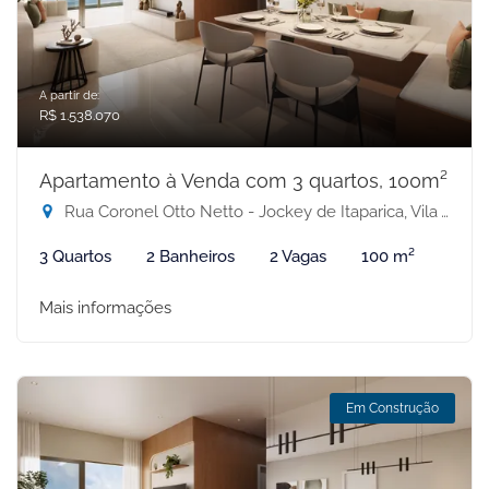
A partir de:
R$ 1.538.070
Apartamento à Venda com 3 quartos, 100m²
Rua Coronel Otto Netto - Jockey de Itaparica, Vila Velha-ES
3 Quartos
2 Banheiros
2 Vagas
100 m²
Mais informações
Em Construção