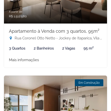
A partir de:
R$ 1.512.580
Apartamento à Venda com 3 quartos, 95m²
Rua Coronel Otto Netto - Jockey de Itaparica, Vila Velha-ES
3 Quartos
2 Banheiros
2 Vagas
95 m²
Mais informações
Em Construção