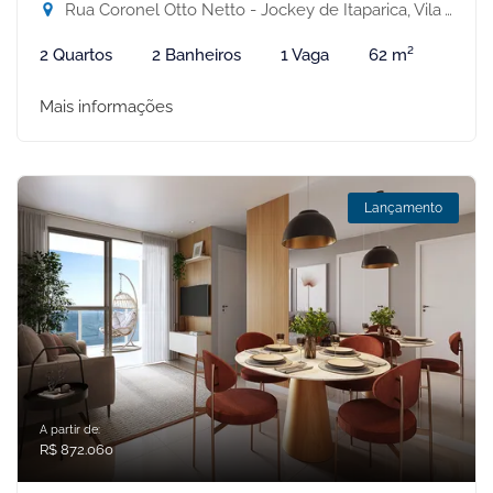
Rua Coronel Otto Netto - Jockey de Itaparica, Vila Velha-ES
2 Quartos
2 Banheiros
1 Vaga
62 m²
Mais informações
Lançamento
A partir de:
R$ 872.060