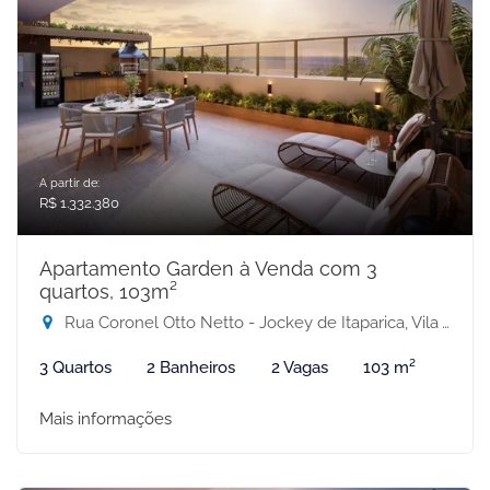
A partir de:
R$ 1.332.380
Apartamento Garden à Venda com 3
quartos, 103m²
Rua Coronel Otto Netto - Jockey de Itaparica, Vila Velha-ES
3 Quartos
2 Banheiros
2 Vagas
103 m²
Mais informações