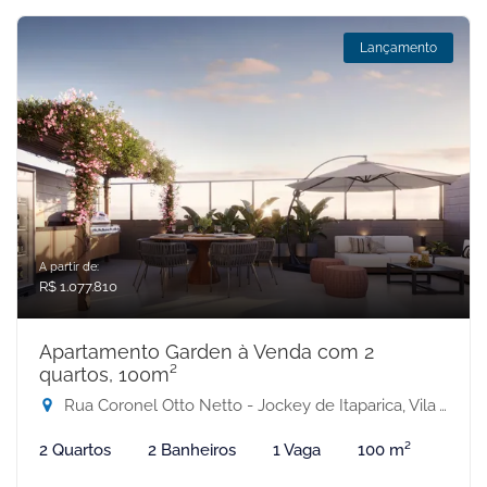
Lançamento
A partir de:
R$ 1.077.810
Apartamento Garden à Venda com 2
quartos, 100m²
Rua Coronel Otto Netto - Jockey de Itaparica, Vila Velha-ES
2 Quartos
2 Banheiros
1 Vaga
100 m²