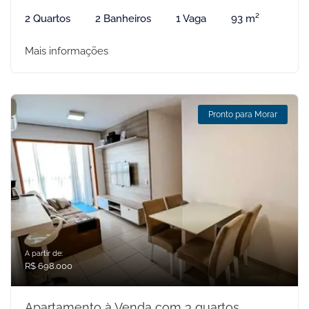
2 Quartos
2 Banheiros
1 Vaga
93 m²
Mais informações
Pronto para Morar
A partir de:
R$ 698.000
Apartamento à Venda com 3 quartos