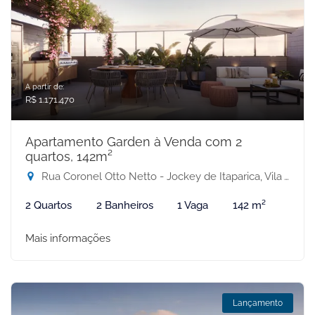
A partir de:
R$ 1.171.470
Apartamento Garden à Venda com 2
quartos, 142m²
Rua Coronel Otto Netto - Jockey de Itaparica, Vila Velha-ES
2 Quartos
2 Banheiros
1 Vaga
142 m²
Mais informações
Lançamento