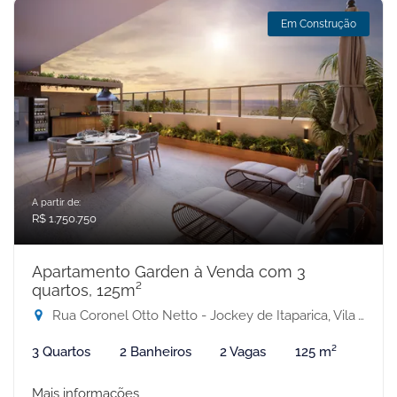
Em Construção
A partir de:
R$ 1.750.750
Apartamento Garden à Venda com 3
quartos, 125m²
Rua Coronel Otto Netto - Jockey de Itaparica, Vila Velha-ES
3 Quartos
2 Banheiros
2 Vagas
125 m²
Mais informações