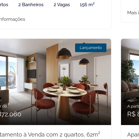
rtos
2 Banheiros
2 Vagas
156 m²
Mais 
informações
Lançamento
r de:
A parti
872.060
R$ 
tamento à Venda com 2 quartos, 62m²
Apar