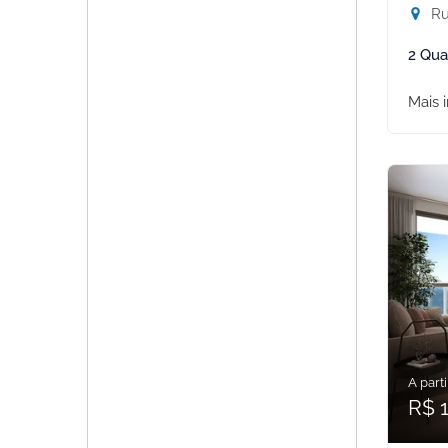
Rua
2 Qua
Mais 
A parti
R$ 