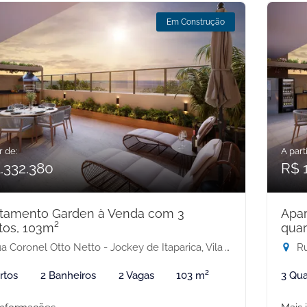
Em Construção
r de:
A parti
.332.380
R$ 
tamento Garden à Venda com 3
Apa
tos, 103m²
quar
 Coronel Otto Netto - Jockey de Itaparica, Vila Velha-ES
Rua
rtos
2 Banheiros
2 Vagas
103 m²
3 Qua