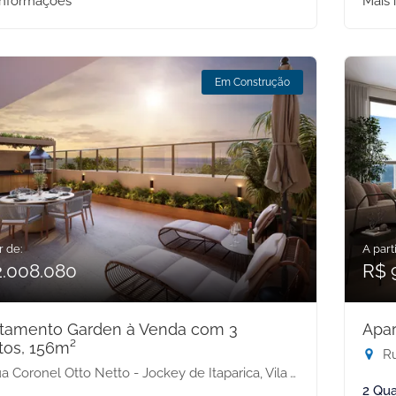
informações
Mais 
Em Construção
r de:
A parti
2.008.080
R$ 
tamento Garden à Venda com 3
Apar
tos, 156m²
Rua
 Coronel Otto Netto - Jockey de Itaparica, Vila Velha-ES
2 Qua