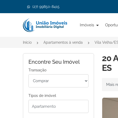
(27) 99850-8415
Página inicial
Imóveis
Oportu
Início
Apartamentos à venda
Vila Velha/E
20 A
Encontre Seu Imóvel
ES
Transação
Ordenar 
Tipos de imóvel