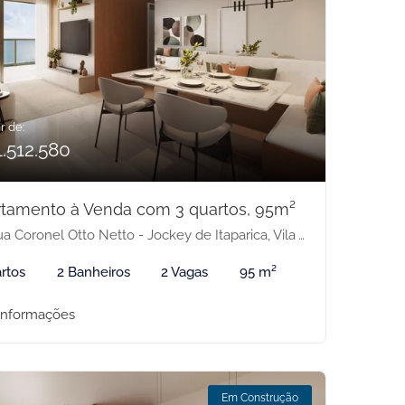
r de:
1.512.580
tamento à Venda com 3 quartos, 95m²
 Coronel Otto Netto - Jockey de Itaparica, Vila Velha-ES
rtos
2 Banheiros
2 Vagas
95 m²
informações
Em Construção