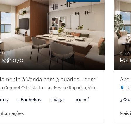
r de:
A parti
.538.070
R$ 
tamento à Venda com 3 quartos, 100m²
Apar
 Coronel Otto Netto - Jockey de Itaparica, Vila Velha-ES
Rua
rtos
2 Banheiros
2 Vagas
100 m²
3 Qua
informações
Mais 