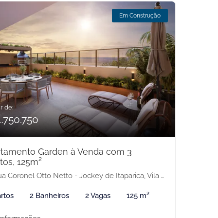
Em Construção
r de:
1.750.750
rtamento Garden à Venda com 3
tos, 125m²
 Coronel Otto Netto - Jockey de Itaparica, Vila Velha-ES
rtos
2 Banheiros
2 Vagas
125 m²