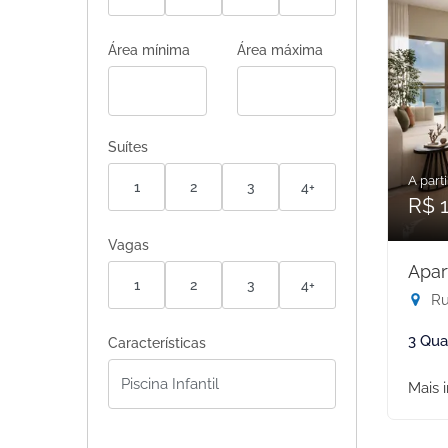
Área mínima
Área máxima
Suítes
A parti
1
2
3
4+
R$ 1
Vagas
Apar
1
2
3
4+
Rua
3 Qua
Características
Mais 