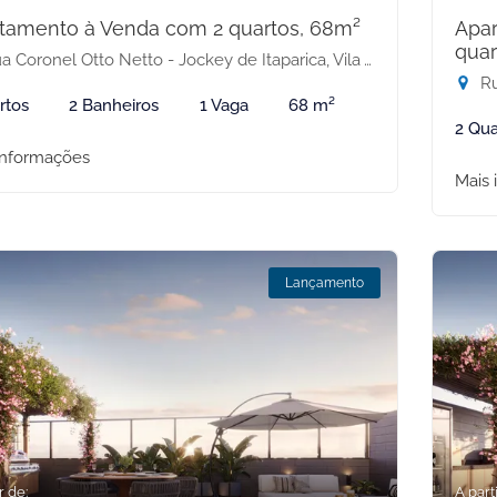
tamento à Venda com 2 quartos, 68m²
Apa
quar
 Coronel Otto Netto - Jockey de Itaparica, Vila Velha-ES
Rua
rtos
2 Banheiros
1 Vaga
68 m²
2 Qua
informações
Mais 
Lançamento
r de:
A parti