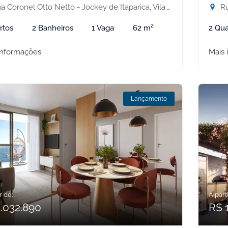
 Coronel Otto Netto - Jockey de Itaparica, Vila Velha-ES
Rua
rtos
2 Banheiros
1 Vaga
62 m²
2 Qua
informações
Mais 
Lançamento
r de:
A parti
1.032.890
R$ 