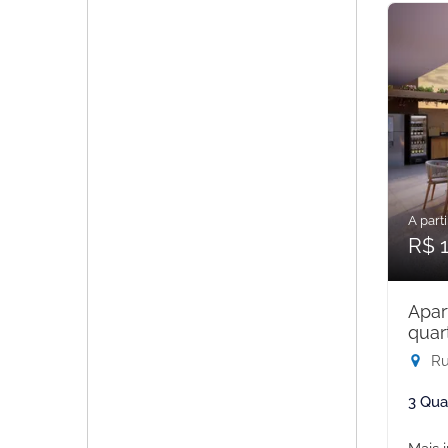
A parti
R$ 1
Apar
quar
Rua
3 Qua