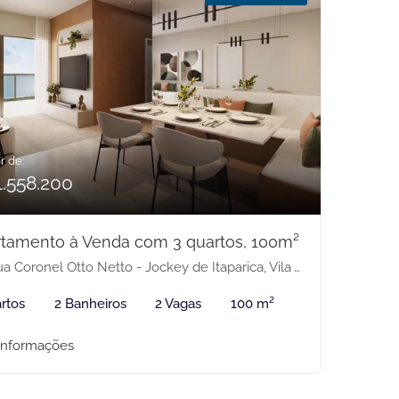
r de:
1.558.200
tamento à Venda com 3 quartos, 100m²
 Coronel Otto Netto - Jockey de Itaparica, Vila Velha-ES
rtos
2 Banheiros
2 Vagas
100 m²
informações