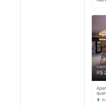
Mais 
A parti
R$ 
Apar
quar
Rua