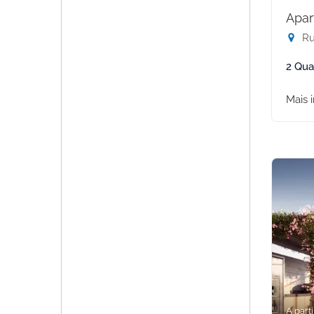
Apar
Rua
2 Qua
Mais 
A parti