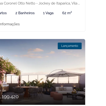
 Coronel Otto Netto - Jockey de Itaparica, Vila Velha-ES
rtos
2 Banheiros
1 Vaga
62 m²
informações
Lançamento
r de:
1.199.420