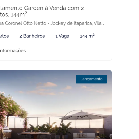
rtamento Garden à Venda com 2
tos, 144m²
 Coronel Otto Netto - Jockey de Itaparica, Vila Velha-ES
rtos
2 Banheiros
1 Vaga
144 m²
informações
Lançamento
r de: