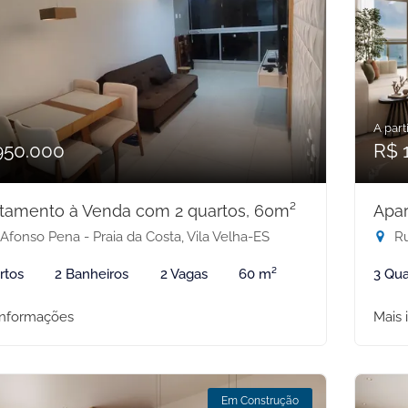
A parti
950.000
R$ 
tamento à Venda com 2 quartos, 60m²
Apar
Afonso Pena - Praia da Costa, Vila Velha-ES
Rua
rtos
2 Banheiros
2 Vagas
60 m²
3 Qua
informações
Mais 
Em Construção