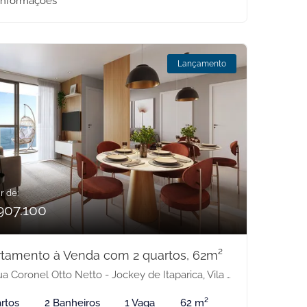
informações
Lançamento
r de:
907.100
tamento à Venda com 2 quartos, 62m²
 Coronel Otto Netto - Jockey de Itaparica, Vila Velha-ES
rtos
2 Banheiros
1 Vaga
62 m²