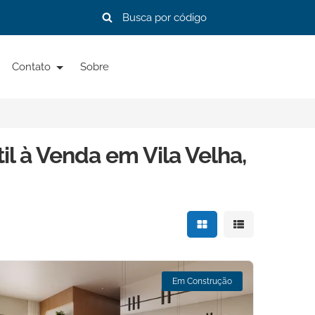
Contato
Sobre
il à Venda em Vila Velha,
Mostrar resultados e
Mostrar resulta
Em Construção