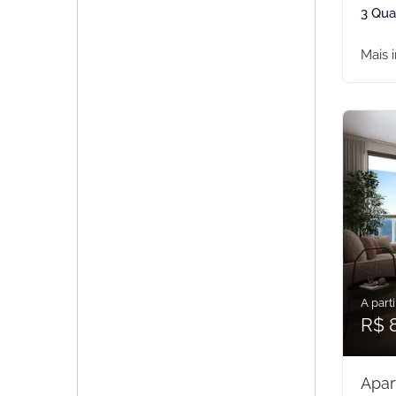
3 Qua
Mais 
A parti
R$ 
Apar