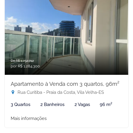
De R$ 1.752.712
por R$ 1.284.300
Apartamento à Venda com 3 quartos, 96m²
Rua Curitiba - Praia da Costa, Vila Velha-ES
3 Quartos
2 Banheiros
2 Vagas
96 m²
Mais informações