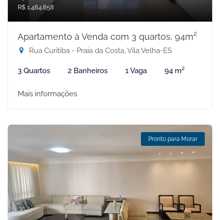
R$ 1.484.858
Apartamento à Venda com 3 quartos, 94m²
Rua Curitiba - Praia da Costa, Vila Velha-ES
3 Quartos
2 Banheiros
1 Vaga
94 m²
Mais informações
Pronto para Morar