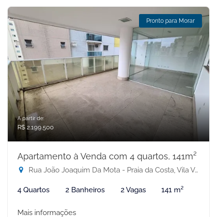
Pronto para Morar
A partir de:
R$ 2.199.500
Apartamento à Venda com 4 quartos, 141m²
Rua João Joaquim Da Mota - Praia da Costa, Vila Velha-ES
4 Quartos
2 Banheiros
2 Vagas
141 m²
Mais informações