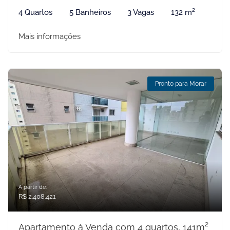
4 Quartos
5 Banheiros
3 Vagas
132 m²
Mais informações
Pronto para Morar
A partir de:
R$ 2.408.421
Apartamento à Venda com 4 quartos, 141m²