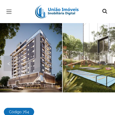
Página inicial
<
>
Código 764