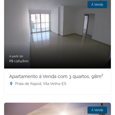
À Venda
A partir de:
R$ 1.564.800
Apartamento à Venda com 3 quartos, 98m²
Praia de Itapoã, Vila Velha-ES
À Venda