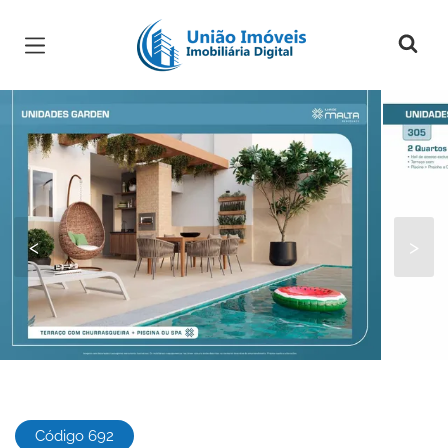
Página inicial
<
>
Código 692