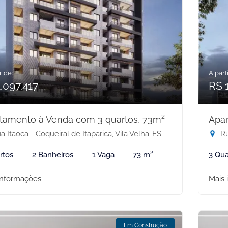
r de:
A parti
.097.417
R$ 1
tamento à Venda com 3 quartos, 73m²
Apar
 Itaoca - Coqueiral de Itaparica, Vila Velha-ES
Ru
rtos
2 Banheiros
1 Vaga
73 m²
3 Qua
informações
Mais 
Em Construção