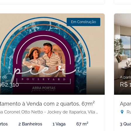
Em Construção
r de:
A parti
962.310
R$ 
tamento à Venda com 2 quartos, 67m²
Apar
 Coronel Otto Netto - Jockey de Itaparica, Vila Velha-ES
Rua
rtos
2 Banheiros
1 Vaga
67 m²
3 Qua