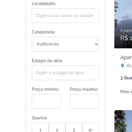
Localidades
A parti
Condomínio
R$ 1
Apar
Estágio da obra
Rua
3 Qua
Preço mínimo
Preço máximo
Mais 
Quartos
1
2
3
4+