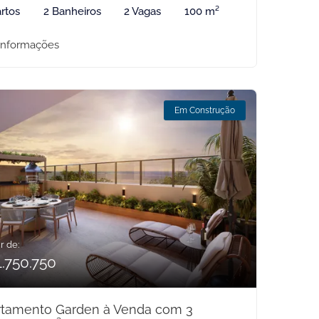
rtos
2 Banheiros
2 Vagas
100 m²
informações
Em Construção
r de:
1.750.750
rtamento Garden à Venda com 3