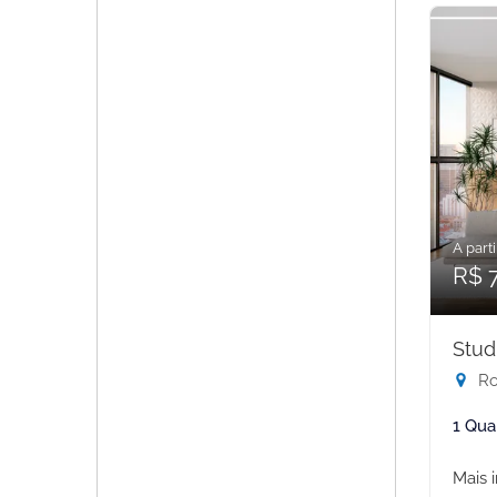
A parti
R$ 
Stud
Rod
1 Qua
Mais 