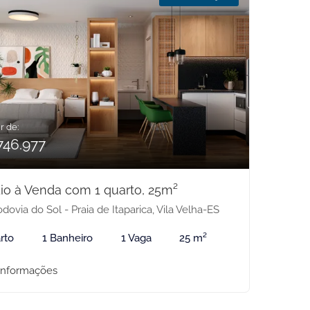
r de:
746.977
io à Venda com 1 quarto, 25m²
dovia do Sol - Praia de Itaparica, Vila Velha-ES
rto
1 Banheiro
1 Vaga
25 m²
informações