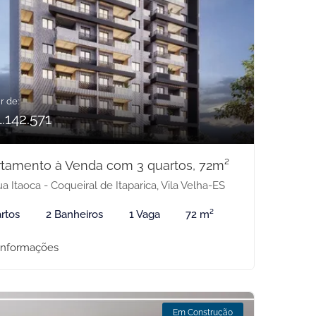
r de:
.142.571
tamento à Venda com 3 quartos, 72m²
a Itaoca - Coqueiral de Itaparica, Vila Velha-ES
rtos
2 Banheiros
1 Vaga
72 m²
informações
Em Construção