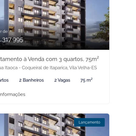
r de:
.317.995
tamento à Venda com 3 quartos, 75m²
a Itaoca - Coqueiral de Itaparica, Vila Velha-ES
rtos
2 Banheiros
2 Vagas
75 m²
informações
Lançamento