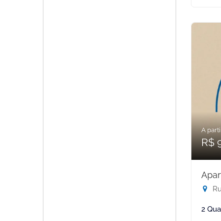
A parti
R$ 
Apar
Rua
2 Qua