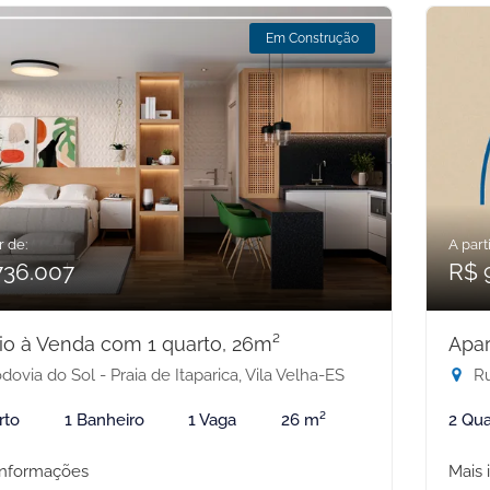
Em Construção
r de:
A parti
736.007
R$ 
io à Venda com 1 quarto, 26m²
Apar
ovia do Sol - Praia de Itaparica, Vila Velha-ES
Rua
rto
1 Banheiro
1 Vaga
26 m²
2 Qua
informações
Mais 