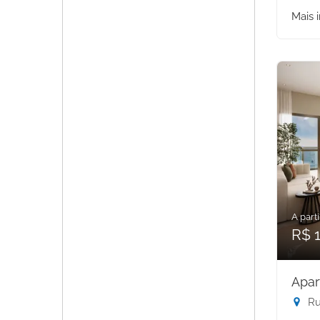
Mais 
A parti
R$ 1
Apar
Rua