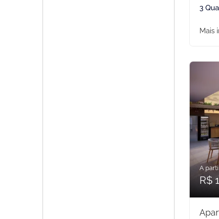
3 Qua
Mais 
A parti
R$ 1
Apar