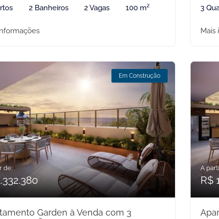
rtos
2 Banheiros
2 Vagas
100 m²
3 Qua
informações
Mais 
Em Construção
r de:
A parti
.332.380
R$ 
tamento Garden à Venda com 3
Apa