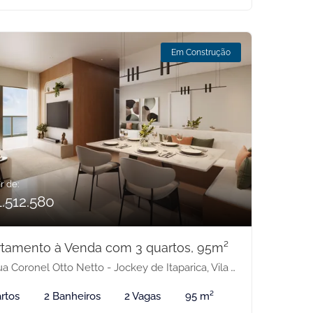
Em Construção
r de:
1.512.580
tamento à Venda com 3 quartos, 95m²
 Coronel Otto Netto - Jockey de Itaparica, Vila Velha-ES
rtos
2 Banheiros
2 Vagas
95 m²