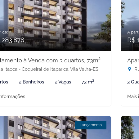
r de:
A parti
.283.878
R$ 1
tamento à Venda com 3 quartos, 73m²
Apar
 Itaoca - Coqueiral de Itaparica, Vila Velha-ES
Ru
rtos
2 Banheiros
2 Vagas
73 m²
3 Qua
informações
Mais 
Lançamento