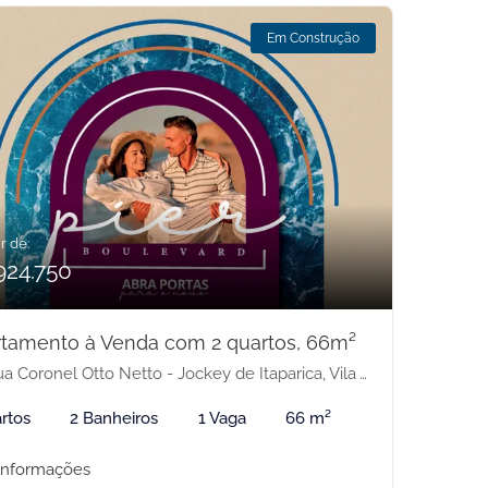
Em Construção
r de:
924.750
tamento à Venda com 2 quartos, 66m²
 Coronel Otto Netto - Jockey de Itaparica, Vila Velha-ES
rtos
2 Banheiros
1 Vaga
66 m²
informações