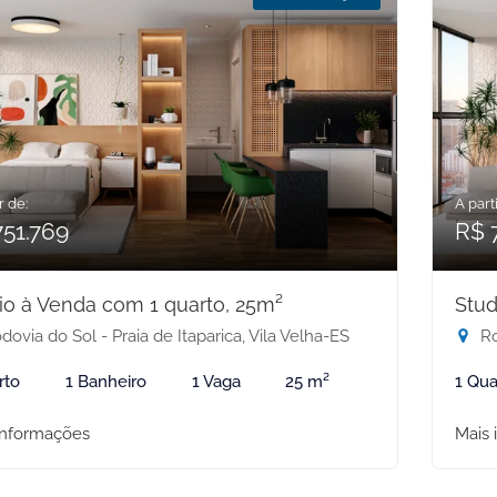
r de:
A parti
751.769
R$ 
io à Venda com 1 quarto, 25m²
Stud
ovia do Sol - Praia de Itaparica, Vila Velha-ES
Ro
rto
1 Banheiro
1 Vaga
25 m²
1 Qua
informações
Mais 