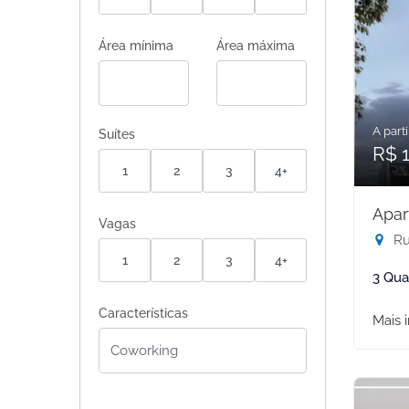
Área mínima
Área máxima
A parti
Suítes
R$ 1
1
2
3
4+
Apar
Vagas
Rua
1
2
3
4+
3 Qua
Características
Mais 