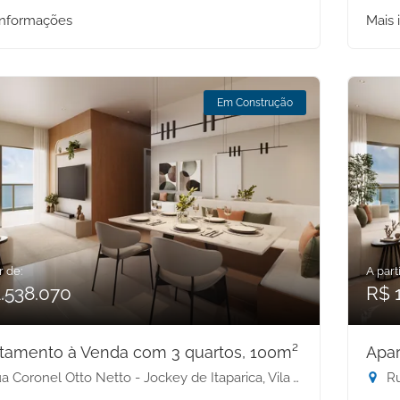
informações
Mais 
Em Construção
r de:
A parti
.538.070
R$ 
tamento à Venda com 3 quartos, 100m²
Apar
 Coronel Otto Netto - Jockey de Itaparica, Vila Velha-ES
Rua