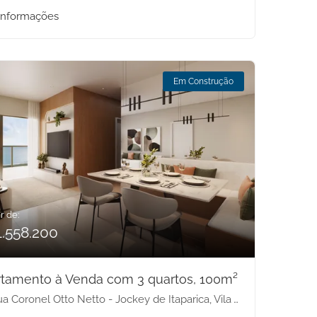
informações
Em Construção
r de:
1.558.200
tamento à Venda com 3 quartos, 100m²
 Coronel Otto Netto - Jockey de Itaparica, Vila Velha-ES