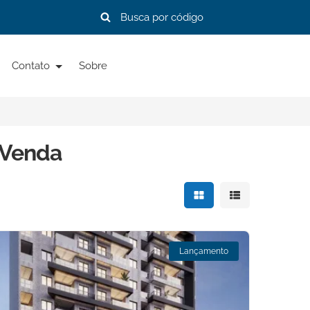
Contato
Sobre
 Venda
Mostrar resultados e
Mostrar resulta
Lançamento