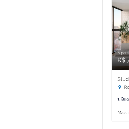
A parti
R$ 
Stud
Rod
1 Qua
Mais 