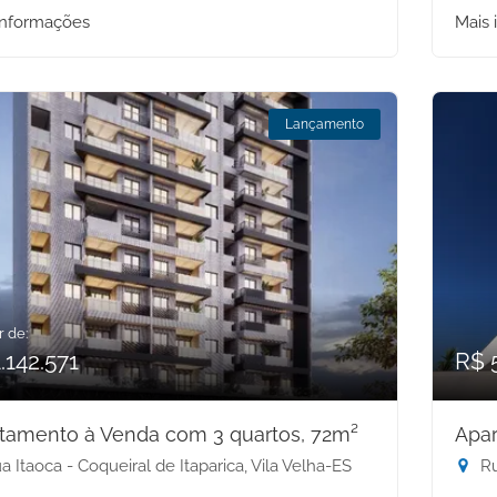
informações
Mais 
Lançamento
r de:
.142.571
R$ 
tamento à Venda com 3 quartos, 72m²
Apar
 Itaoca - Coqueiral de Itaparica, Vila Velha-ES
Ru