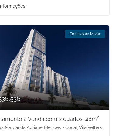
informações
Pronto para Morar
536.536
tamento à Venda com 2 quartos, 48m²
a Margarida Adriane Mendes - Cocal, Vila Velha-ES