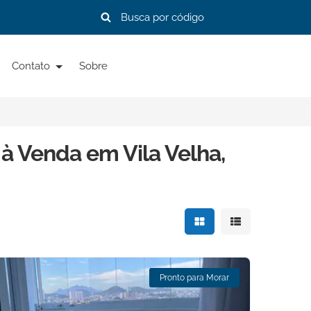
Contato
Sobre
à Venda em Vila Velha,
Mostrar resultados e
Mostrar resulta
Pronto para Morar