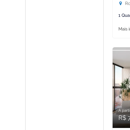
Rod
1 Qua
Mais 
A parti
R$ 