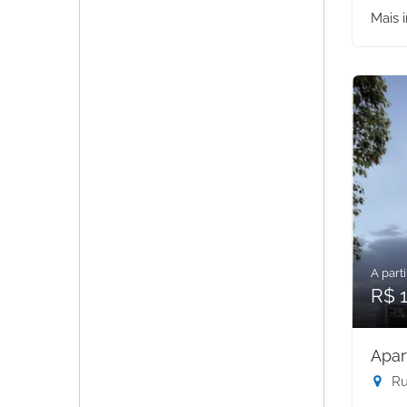
Mais 
A parti
R$ 1
Apar
Rua