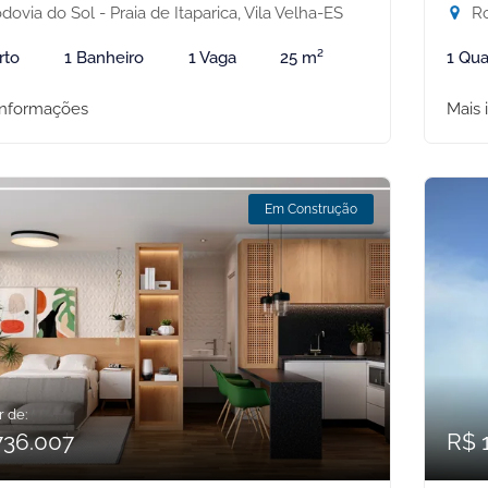
ovia do Sol - Praia de Itaparica, Vila Velha-ES
Ro
rto
1 Banheiro
1 Vaga
25 m²
1 Qua
informações
Mais 
Em Construção
r de:
736.007
R$ 1