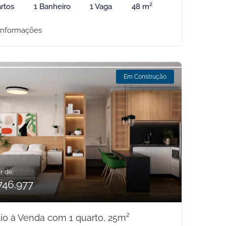
rtos
1 Banheiro
1 Vaga
48 m²
informações
Em Construção
r de:
746.977
io à Venda com 1 quarto, 25m²