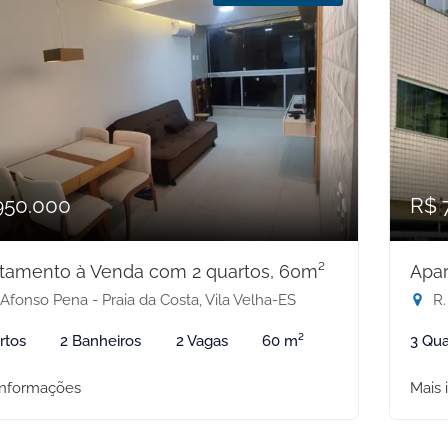
950.000
R$ 
tamento à Venda com 2 quartos, 60m²
Apar
Afonso Pena - Praia da Costa, Vila Velha-ES
R.
rtos
2 Banheiros
2 Vagas
60 m²
3 Qua
informações
Mais 