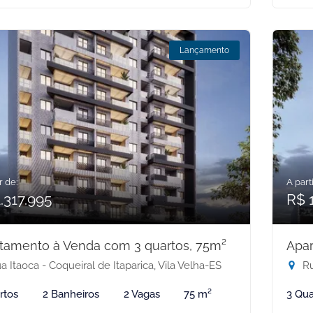
Lançamento
r de:
A parti
.317.995
R$ 
tamento à Venda com 3 quartos, 75m²
Apar
 Itaoca - Coqueiral de Itaparica, Vila Velha-ES
Ru
rtos
2 Banheiros
2 Vagas
75 m²
3 Qua