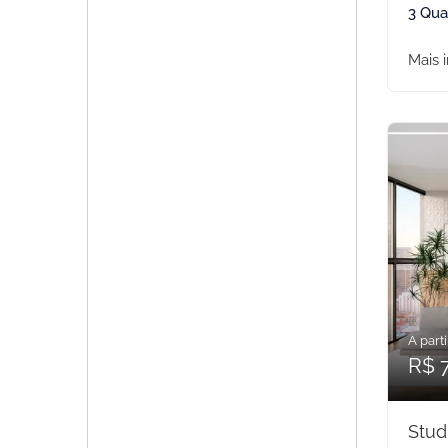
3 Qua
Mais 
A parti
R$ 
Stud