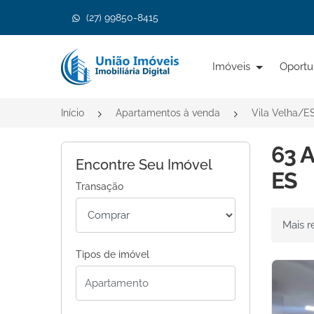
(27) 99850-8415
Página inicial
Imóveis
Oportu
Início
Apartamentos à venda
Vila Velha/E
63 A
Encontre Seu Imóvel
ES
Transação
Ordenar 
Tipos de imóvel