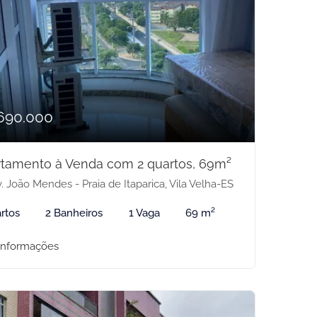
690.000
tamento à Venda com 2 quartos, 69m²
. João Mendes - Praia de Itaparica, Vila Velha-ES
rtos
2 Banheiros
1 Vaga
69 m²
informações