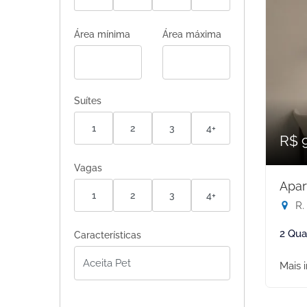
Área mínima
Área máxima
Suítes
1
2
3
4+
R$ 
Vagas
Apar
1
2
3
4+
R. 
2 Qua
Características
Mais 