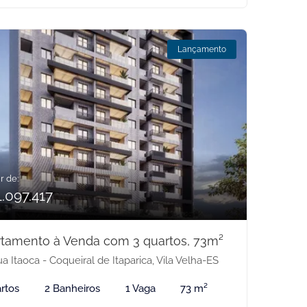
Lançamento
r de:
1.097.417
tamento à Venda com 3 quartos, 73m²
a Itaoca - Coqueiral de Itaparica, Vila Velha-ES
rtos
2 Banheiros
1 Vaga
73 m²