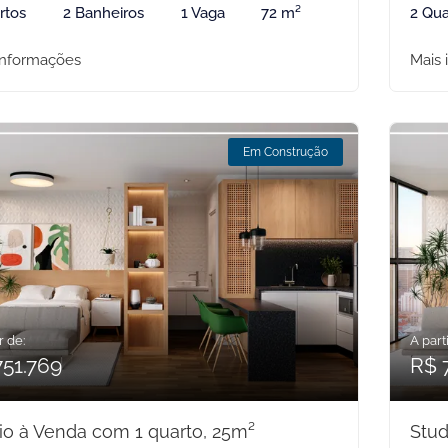
rtos
2 Banheiros
1 Vaga
72 m²
2 Qua
informações
Mais 
Em Construção
r de:
A parti
751.769
R$ 
io à Venda com 1 quarto, 25m²
Stud