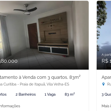
A parti
480.000
R$ 
tamento à Venda com 3 quartos, 83m²
Apar
 Curitiba - Praia de Itapuã, Vila Velha-ES
Ru
rtos
2 Banheiros
1 Vaga
83 m²
3 Qua
informações
Mais 