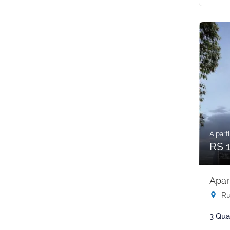
A parti
R$ 1
Apar
Rua
3 Qua