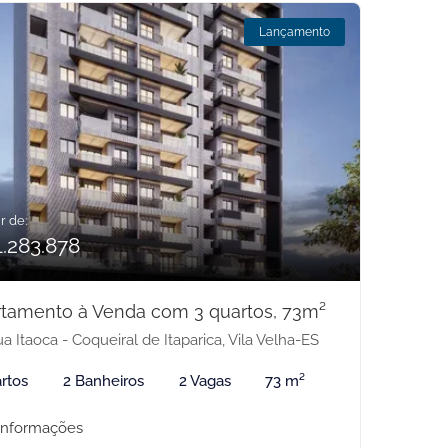
Lançamento
r de:
1.283.878
tamento à Venda com 3 quartos, 73m²
a Itaoca - Coqueiral de Itaparica, Vila Velha-ES
rtos
2 Banheiros
2 Vagas
73 m²
informações