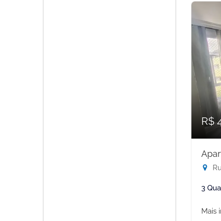
R$ 
Apar
Rua
3 Qua
Mais 