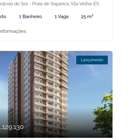
dovia do Sol - Praia de Itaparica, Vila Velha-ES
rto
1 Banheiro
1 Vaga
25 m²
informações
Lançamento
.129.130