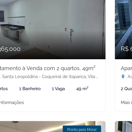
365.000
R$ 
tamento à Venda com 2 quartos, 49m²
Apar
 Santa Leopoldina - Coqueiral de Itaparica, Vila Velha-ES
Av
rtos
1 Banheiro
1 Vaga
49 m²
2 Qua
informações
Mais 
Pronto para Morar