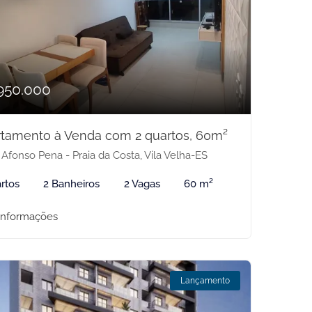
950.000
tamento à Venda com 2 quartos, 60m²
 Afonso Pena - Praia da Costa, Vila Velha-ES
rtos
2 Banheiros
2 Vagas
60 m²
informações
Lançamento