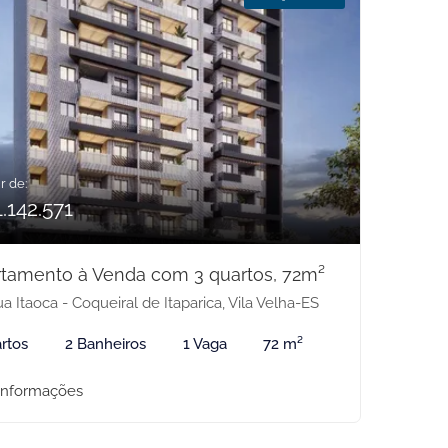
r de:
.142.571
tamento à Venda com 3 quartos, 72m²
a Itaoca - Coqueiral de Itaparica, Vila Velha-ES
rtos
2 Banheiros
1 Vaga
72 m²
informações