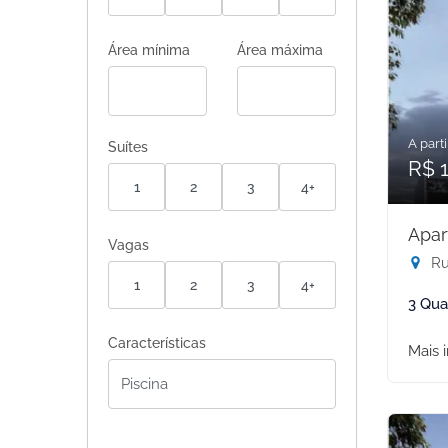
Área mínima
Área máxima
A parti
Suítes
R$ 1
1
2
3
4+
Apar
Vagas
Rua
1
2
3
4+
3 Qua
Características
Mais 