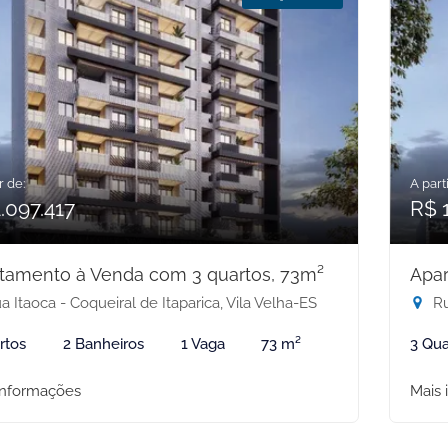
r de:
A parti
.097.417
R$ 1
tamento à Venda com 3 quartos, 73m²
Apar
 Itaoca - Coqueiral de Itaparica, Vila Velha-ES
Ru
rtos
2 Banheiros
1 Vaga
73 m²
3 Qua
informações
Mais 