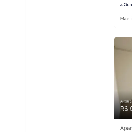
4 Qua
Mais 
A parti
R$ 
Apar