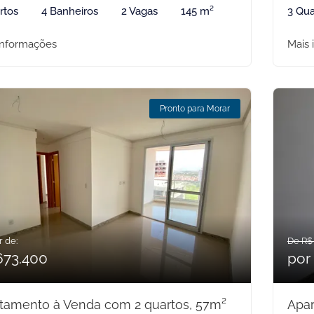
rtos
4 Banheiros
2 Vagas
145 m²
3 Qua
informações
Mais 
Pronto para Morar
r de:
De R$
673.400
por
tamento à Venda com 2 quartos, 57m²
Apar