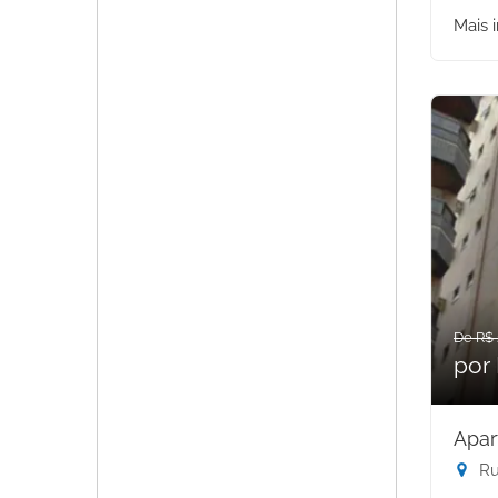
Mais 
De R$ 
por 
Apar
Rua