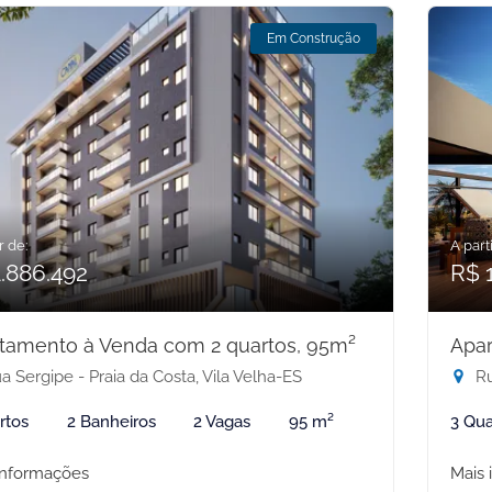
Em Construção
r de:
A parti
.886.492
R$ 1
tamento à Venda com 2 quartos, 95m²
Apar
 Sergipe - Praia da Costa, Vila Velha-ES
Ru
rtos
2 Banheiros
2 Vagas
95 m²
3 Qua
informações
Mais 