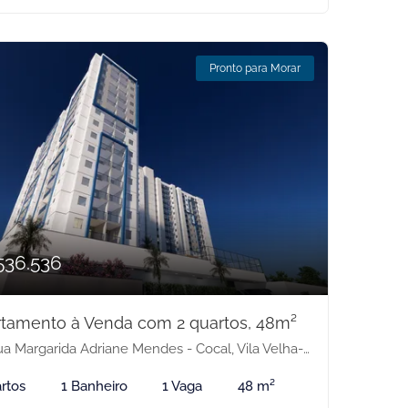
Pronto para Morar
536.536
tamento à Venda com 2 quartos, 48m²
a Margarida Adriane Mendes - Cocal, Vila Velha-ES
rtos
1 Banheiro
1 Vaga
48 m²