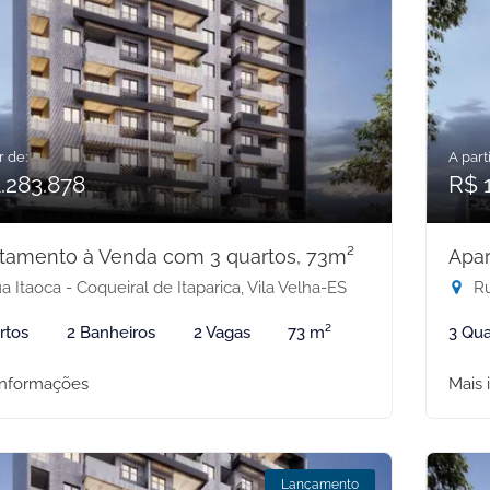
r de:
A parti
.283.878
R$ 1
tamento à Venda com 3 quartos, 73m²
Apar
 Itaoca - Coqueiral de Itaparica, Vila Velha-ES
Ru
rtos
2 Banheiros
2 Vagas
73 m²
3 Qua
informações
Mais 
Lançamento