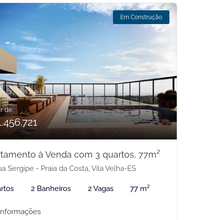
Em Construção
r de:
.456.721
tamento à Venda com 3 quartos, 77m²
a Sergipe - Praia da Costa, Vila Velha-ES
rtos
2 Banheiros
2 Vagas
77 m²
informações