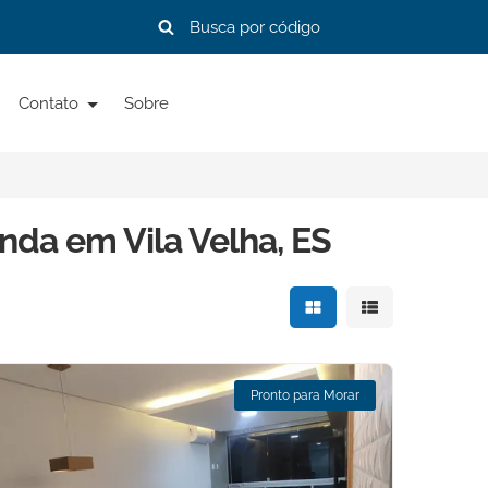
Contato
Sobre
nda em Vila Velha, ES
Mostrar resultados e
Mostrar resulta
Pronto para Morar