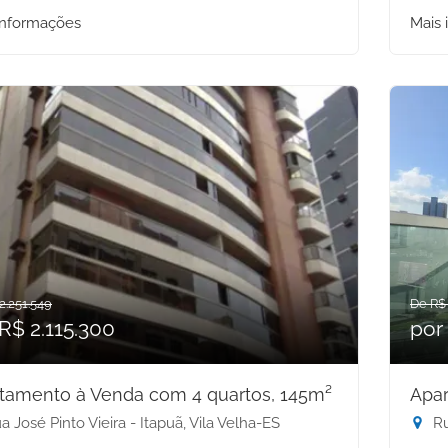
informações
Mais 
2.251.549
De R$ 
R$ 2.115.300
por
tamento à Venda com 4 quartos, 145m²
Apar
 José Pinto Vieira - Itapuã, Vila Velha-ES
Ru