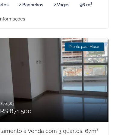
rtos
2 Banheiros
2 Vagas
96 m²
informações
Pronto para Morar
 872.583
 R$ 871.500
tamento à Venda com 3 quartos, 67m²