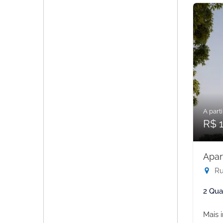
A parti
R$ 1
Apar
Rua
2 Qua
Mais 