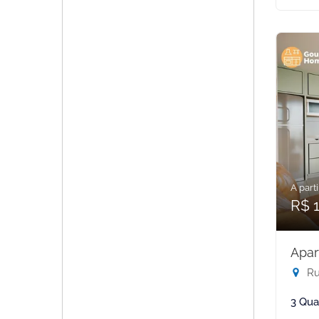
A parti
R$ 1
Apar
Rua
3 Qua