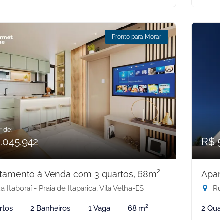
Pronto para Morar
r de:
.045.942
R$ 
tamento à Venda com 3 quartos, 68m²
Apar
 Itaboraí - Praia de Itaparica, Vila Velha-ES
Ru
rtos
2 Banheiros
1 Vaga
68 m²
2 Qua