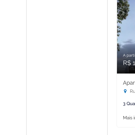
A parti
R$ 1
Apar
Rua
3 Qua
Mais 