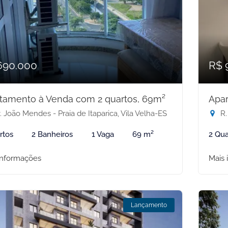
690.000
R$ 
tamento à Venda com 2 quartos, 69m²
Apar
 João Mendes - Praia de Itaparica, Vila Velha-ES
R.
rtos
2 Banheiros
1 Vaga
69 m²
2 Qua
informações
Mais 
Lançamento