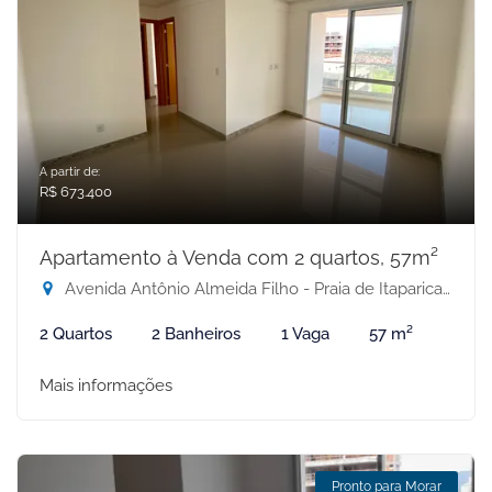
A partir de:
R$ 673.400
Apartamento à Venda com 2 quartos, 57m²
Avenida Antônio Almeida Filho - Praia de Itaparica, Vila Velha-ES
2 Quartos
2 Banheiros
1 Vaga
57 m²
Mais informações
Pronto para Morar