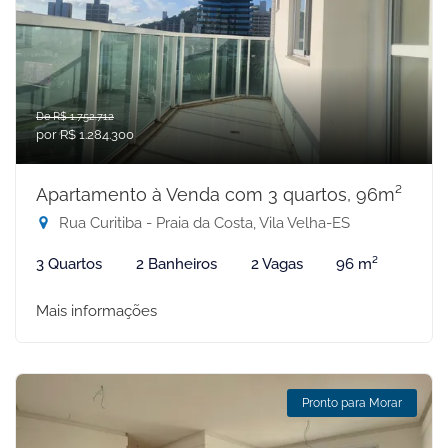
De R$ 1.752.712
por R$ 1.284.300
Apartamento à Venda com 3 quartos, 96m²
Rua Curitiba - Praia da Costa, Vila Velha-ES
3 Quartos
2 Banheiros
2 Vagas
96 m²
Mais informações
Pronto para Morar