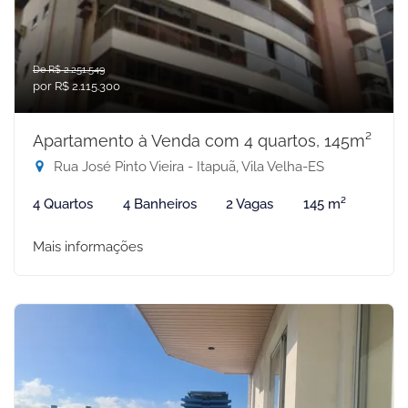
De R$ 2.251.549
por R$ 2.115.300
Apartamento à Venda com 4 quartos, 145m²
Rua José Pinto Vieira - Itapuã, Vila Velha-ES
4 Quartos
4 Banheiros
2 Vagas
145 m²
Mais informações