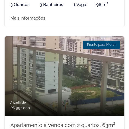
3 Quartos
3 Banheiros
1 Vaga
98 m²
Mais informações
Pronto para Morar
A partir de:
R$ 994.000
Apartamento à Venda com 2 quartos, 63m²