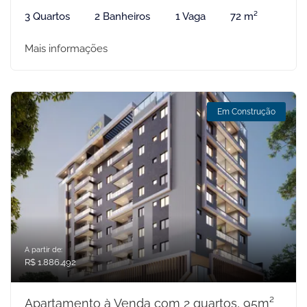
3 Quartos
2 Banheiros
1 Vaga
72 m²
Mais informações
Em Construção
A partir de:
R$ 1.886.492
Apartamento à Venda com 2 quartos, 95m²