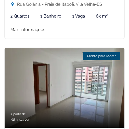
Rua Goiânia - Praia de Itapoã, Vila Velha-ES
2 Quartos
1 Banheiro
1 Vaga
63 m²
Mais informações
Pronto para Morar
A partir de:
R$ 931.700