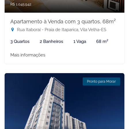
R$ 1.045.942
Apartamento à Venda com 3 quartos, 68m²
Rua Itaboraí - Praia de Itaparica, Vila Velha-ES
3 Quartos
2 Banheiros
1 Vaga
68 m²
Mais informações
Pronto para Morar