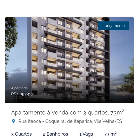
Lançamento
A partir de:
R$ 1.097.417
Apartamento à Venda com 3 quartos, 73m²
Rua Itaoca - Coqueiral de Itaparica, Vila Velha-ES
3 Quartos
2 Banheiros
1 Vaga
73 m²