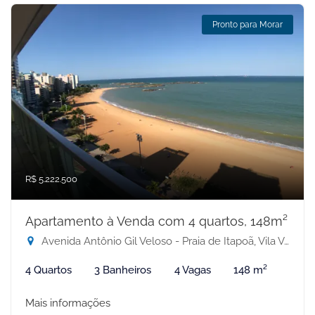
Pronto para Morar
R$ 5.222.500
Apartamento à Venda com 4 quartos, 148m²
Avenida Antônio Gil Veloso - Praia de Itapoã, Vila Velha-ES
4 Quartos
3 Banheiros
4 Vagas
148 m²
Mais informações