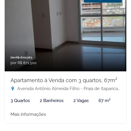
De R$ 872.583
por R$ 871.500
Apartamento à Venda com 3 quartos, 67m²
Avenida Antônio Almeida Filho - Praia de Itaparica, Vila Velha-ES
3 Quartos
2 Banheiros
2 Vagas
67 m²
Mais informações