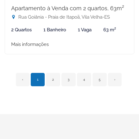
Apartamento à Venda com 2 quartos, 63m²
Rua Goiânia - Praia de Itapoã, Vila Velha-ES
2 Quartos
1 Banheiro
1 Vaga
63 m²
Mais informações
‹
1
2
3
4
5
›