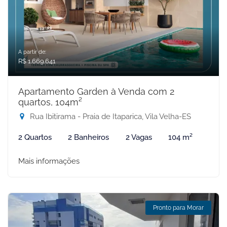
A partir de:
R$ 1.669.641
Apartamento Garden à Venda com 2
quartos, 104m²
Rua Ibitirama - Praia de Itaparica, Vila Velha-ES
2 Quartos
2 Banheiros
2 Vagas
104 m²
Mais informações
Pronto para Morar