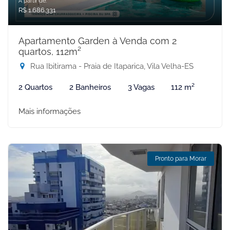
A partir de:
R$ 1.686.331
Apartamento Garden à Venda com 2
quartos, 112m²
Rua Ibitirama - Praia de Itaparica, Vila Velha-ES
2 Quartos
2 Banheiros
3 Vagas
112 m²
Mais informações
Pronto para Morar