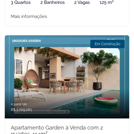
3 Quartos
2 Banheiros
2 Vagas
125 m²
Mais informações
Em Construção
A partir de:
R$ 1.729.161
Apartamento Garden à Venda com 2
quartos, 114m²