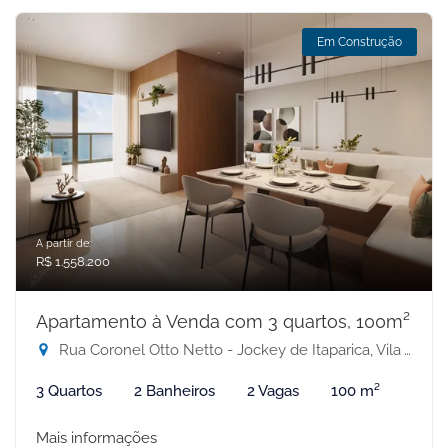
Em Construção
A partir de:
R$ 1.558.200
Apartamento à Venda com 3 quartos, 100m²
Rua Coronel Otto Netto - Jockey de Itaparica, Vila Velha-ES
3 Quartos
2 Banheiros
2 Vagas
100 m²
Mais informações