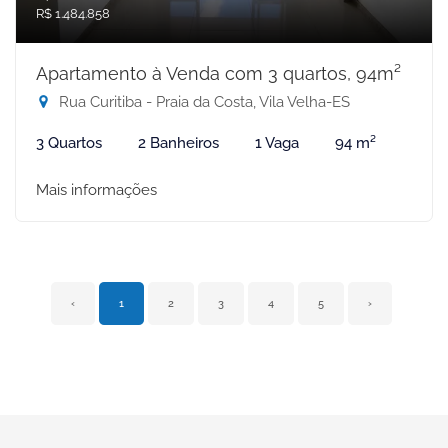
R$ 1.484.858
Apartamento à Venda com 3 quartos, 94m²
Rua Curitiba - Praia da Costa, Vila Velha-ES
3 Quartos
2 Banheiros
1 Vaga
94 m²
Mais informações
‹
1
2
3
4
5
›