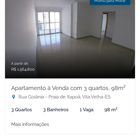
Pronto para Morar
A partir de:
R$ 1.564.800
Apartamento à Venda com 3 quartos, 98m²
Rua Goiânia - Praia de Itapoã, Vila Velha-ES
3 Quartos
3 Banheiros
1 Vaga
98 m²
Mais informações