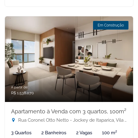
Em Construção
A partir de:
R$ 1.538.070
Apartamento à Venda com 3 quartos, 100m²
Rua Coronel Otto Netto - Jockey de Itaparica, Vila Velha-ES
3 Quartos
2 Banheiros
2 Vagas
100 m²